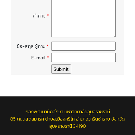
คำถาม
*
ชื่อ-สกุล ผู้ถาม
*
E-mail
*
กองพัฒนานักศึกษา มหาวิทยาลัยอุบลราชธานี
85 ถนนสถลมาร์ค ตำบลเมืองศรีไค อำเภอวารินชำราบ จังหวัด
อุบลราชธานี 34190