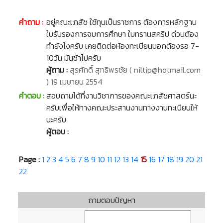
คำถาม :
อยู่คณะเภสัช ใช้ทุนเป็นราชการ ต้องการหลักฐาน
ใบรับรองการจบการศึกษา ใบทรานสคริป ด่วนต้อง
ทำยังไงครับ เคยติดต่อห้องทะเบียนบอกต้องรอ 7-
10วัน มันช้าไปครับ
ผู้ถาม :
สุรศักดิ์ สุทธิพรชัย ( niltip@hotmail.com
) 19 เมษายน 2554
คำตอบ :
สอบถามได้ที่งานวิชาการของคณะเภสัชศาสตร์นะ
ครับเพื่อให้ทางคณะประสานงานทางงานทะเบียนให้
นะครับ
ผู้ตอบ :
Page :
1
2
3
4
5
6
7
8
9
10
11
12
13
14
15
16
17
18
19
20
21
22
ถามตอบปัญหา