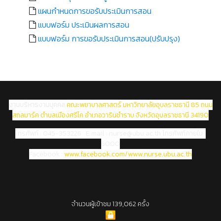
แผนกำหนดการขอรับประเมินการสอน
แบบฟอร์ม ประเมินผลการสอน
แบบฟอร์ม การขอรับประเมินการสอน(ปรับปรุง)
งานบริหารงานบุคคล
คณะพยาบาลศาสตร์ มหาวิทยาลัยอุบลราชธานี 85 ถนน
สถลมาร์ค ตำบลเมืองศรีไค อำเภอวารินชำราบ จังหวัดอุบลราชธานี 34190
โทรศัพท์ : 045-353226 E mail : nurse@ubu.ac.th
โทรศัพท์ภายใน :
6000
Facebook :
www.facebook.com/www.nurse.ubu.ac.th
จำนวนผู้เข้าชม 139,062 ครั้ง