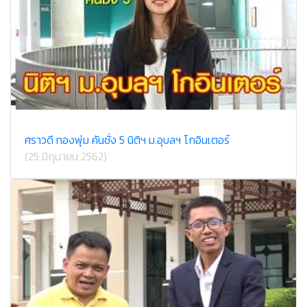
ศราวดี ทองพุ่ม คันชั่ง 5 นิติฯ ม.อุบลฯ โกอินเตอร์
(25 มิถุนายน 2562)