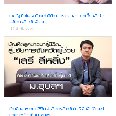
เอกรัฐ มิ่งไธสง ศิษย์เก่านิติศาสตร์ ม.อุบลฯ จากเด็กหลังห้อง
สู่อัยการจังหวัดผู้ช่วย
(1 ตุลาคม 2561)
บัณฑิตลูกชาวนาสู้ชีวิต สู่..อัยการจังหวัด"เสรี สีหลิ่ง"ศิษย์เก่า
นิติศาสตร์ รุ่นที่ 4 ม.อุบลฯ