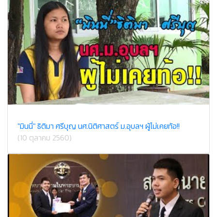
"มินนี่" ธิติมา ศรีบุญ นศ.นิติศาสตร์ ม.อุบลฯ ผู้ไม่เคยท้อ!!
(10 ตุลาคม 2560)