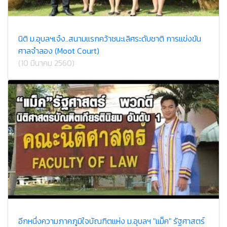
นิติ ม.อุบลฯเจ๋ง..สนามแรกคว้าชนะเลิศระดับชาติ การแข่งขัน
ศาลจำลอง (Moot Court)
(10 มีนาคม 2560)
อีกหนึ่งความภาคภูมิใจบัณฑิตแห่ง ม.อุบลฯ "แม็ค" รัฐศาสตร์