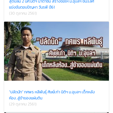
สุดปลื้ม 2 นศ.นิติฯ น้ำตาซึม สร้างชื่อให้ ม.อุบลฯ ชนะเลิศ
แข่งขันตอบปัญหา วันรพี ปี61
(30 ตุลาคม 2561)
"ปลัดนัท" ทศพร หลีพันธุ์ ศิษย์เก่า นิติฯ ม.อุบลฯ เด็กหลัง
ห้อง..สู่ข้าของแผ่นดิน
(29 ตุลาคม 2561)