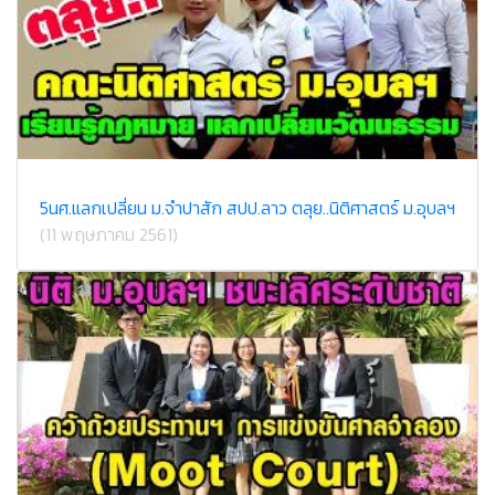
5นศ.แลกเปลี่ยน ม.จำปาสัก สปป.ลาว ตลุย..นิติศาสตร์ ม.อุบลฯ
(11 พฤษภาคม 2561)