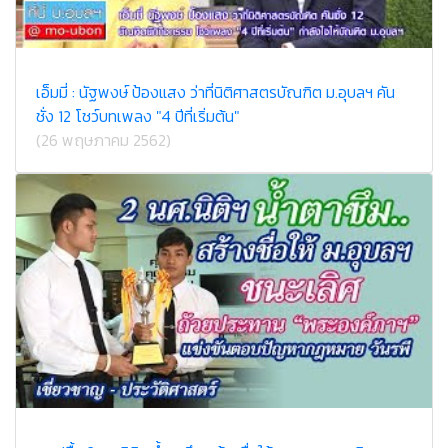
เอ็มมี่ : นัฐพงษ์ ป้องแสง ว่าที่นิติศาสตรบัณฑิต ม.อุบลฯ คัน
ชั่ง 12 โชว์บทเพลง "4 ปีที่เริ่มต้น"
(26 พฤษภาคม 2562)