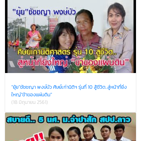
"ยุ้ย"ชัชชญา พงษ์บัว ศิษย์เก่านิติฯ รุ่นที่ 10 สู้ชีวิต..สู่หน้าที่ยิ่ง
ใหญ่"ข้าของแผ่นดิน"
(18 มิถุนายน 2561)