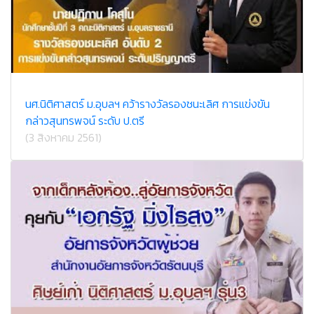
นศ.นิติศาสตร์ ม.อุบลฯ คว้ารางวัลรองชนะเลิศ การแข่งขัน
กล่าวสุนทรพจน์ ระดับ ป.ตรี
(3 สิงหาคม 2561)