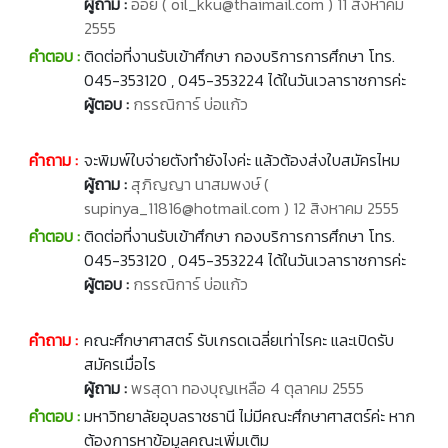
ผู้ถาม :
ออย ( oil_kku@thaimail.com ) 11 สิงหาคม
2555
คำตอบ :
ติดต่อที่งานรับเข้าศึกษา กองบริการการศึกษา โทร.
045-353120 , 045-353224 ได้ในวันเวลาราชการค่ะ
ผู้ตอบ :
กรรณิการ์ บ่อแก้ว
คำถาม :
จะพิมพ์ใบจ่ายตังทำยังไงค่ะ แล้วต้องส่งใบสมัครไหม
ผู้ถาม :
สุภิญญา นาสมพงษ์ (
supinya_11816@hotmail.com ) 12 สิงหาคม 2555
คำตอบ :
ติดต่อที่งานรับเข้าศึกษา กองบริการการศึกษา โทร.
045-353120 , 045-353224 ได้ในวันเวลาราชการค่ะ
ผู้ตอบ :
กรรณิการ์ บ่อแก้ว
คำถาม :
คณะศึกษาศาสตร์ รับเกรดเฉลี่ยเท่าไรคะ และเปิดรับ
สมัครเมื่อไร
ผู้ถาม :
พรสุดา ทองบุญเหลือ 4 ตุลาคม 2555
คำตอบ :
มหาวิทยาลัยอุบลราชธานี ไม่มีคณะศึกษาศาสตร์ค่ะ หาก
ต้องการหาข้อมูลคณะเพิ่มเติม