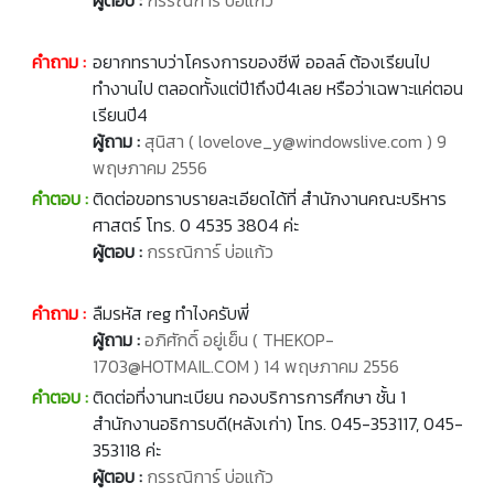
ผู้ตอบ :
กรรณิการ์ บ่อแก้ว
คำถาม :
อยากทราบว่าโครงการของซีพี ออลล์ ต้องเรียนไป
ทำงานไป ตลอดทั้งแต่ปี1ถึงปี4เลย หรือว่าเฉพาะแค่ตอน
เรียนปี4
ผู้ถาม :
สุนิสา ( lovelove_y@windowslive.com ) 9
พฤษภาคม 2556
คำตอบ :
ติดต่อขอทราบรายละเอียดได้ที่ สำนักงานคณะบริหาร
ศาสตร์ โทร. 0 4535 3804 ค่ะ
ผู้ตอบ :
กรรณิการ์ บ่อแก้ว
คำถาม :
ลืมรหัส reg ทำไงครับพี่
ผู้ถาม :
อภิศักดิ์ อยู่เย็น ( THEKOP-
1703@HOTMAIL.COM ) 14 พฤษภาคม 2556
คำตอบ :
ติดต่อที่งานทะเบียน กองบริการการศึกษา ชั้น 1
สำนักงานอธิการบดี(หลังเก่า) โทร. 045-353117, 045-
353118 ค่ะ
ผู้ตอบ :
กรรณิการ์ บ่อแก้ว