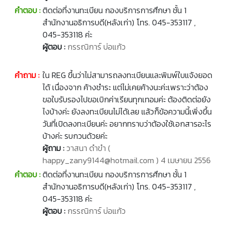
คำตอบ :
ติดต่อที่งานทะเบียน กองบริการการศึกษา ชั้น 1
สำนักงานอธิการบดี(หลังเก่า) โทร. 045-353117 ,
045-353118 ค่ะ
ผู้ตอบ :
กรรณิการ์ บ่อแก้ว
คำถาม :
ใน REG ขึ้นว่าไม่สามารถลงทะเบียนและพิมพ์ใบแจ้งยอด
ได้ เนื่องจาก ค้างชำระ แต่ไม่เคยค้างนะค่ะเพราะว่าต้อง
ขอใบรับรองไปขอเบิกค่าเรียนทุกเทอมค่ะ ต้องติดต่อยัง
ไงบ้างค่ะ ยังลงทะเบียนไม่ได้เลย แล้วก็ข้อความนี้เพิ่งขึ้น
วันที่เปิดลงทะเบียนค่ะ อยากทราบว่าต้องใช้เอกสารอะไร
บ้างค่ะ รบกวนด้วยค่ะ
ผู้ถาม :
วาสนา ดำขำ (
happy_zany9144@hotmail.com ) 4 เมษายน 2556
คำตอบ :
ติดต่อที่งานทะเบียน กองบริการการศึกษา ชั้น 1
สำนักงานอธิการบดี(หลังเก่า) โทร. 045-353117 ,
045-353118 ค่ะ
ผู้ตอบ :
กรรณิการ์ บ่อแก้ว