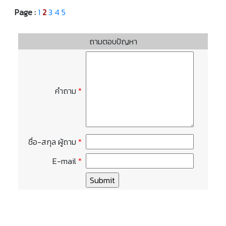
Page :
1
2
3
4
5
ถามตอบปัญหา
คำถาม
*
ชื่อ-สกุล ผู้ถาม
*
E-mail
*