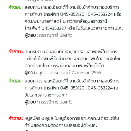
คำตอบ :
สอบถามรายละเอียดได้ที่ งานรับเข้าศึกษา กองบริการ
การศึกษา โทรศัพท์ 045-353120 , 045-353224 หรือ
คณะพยาบาลศาสตร์ มหาวิทยาลัยอุบลราชธานี
โทรศัพท์ 045-353227 หรือ ในวันและเวลาราชการนะคะ
ผู้ตอบ :
กรรณิการ์ บ่อแก้ว
คำถาม :
สมัครเข้า ม.อุบลบันทึกข้อมูลเสร้จ แล้วพิมพ์ใบสมัคร
แต่ยังไม่ได้พิมพ์ ใบจ่ายเงิน จะกลับมาพิมใบจ่ายเงินใหม่
ต้องทำยังไง ค่ะ หรือมันกลับมาพิมพ์ใหม่ไม่ได้
ผู้ถาม :
สุธิตา บรรยานัตต์ 7 สิงหาคม 2555
คำตอบ :
สอบถามรายละเอียดได้ที่ งานรับเข้าศึกษา กองบริการ
การศึกษา โทรศัพท์ 045-353120 , 045-353224 ใน
วันและเวลาราชการนะคะ
ผู้ตอบ :
กรรณิการ์ บ่อแก้ว
คำถาม :
หนูสมัคร ม อุบล ไปหนูต้องการเอาแค่คณะเดียวแต่ลืม
ทำไปสองคณะต้องการเปลี่ยนจะได้ไหมคะ