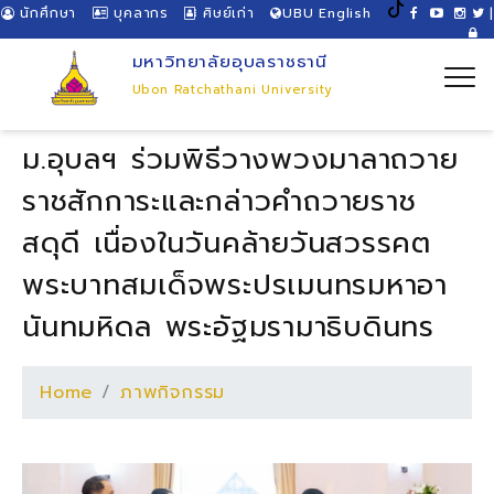
นักศึกษา
บุคลากร
ศิษย์เก่า
UBU English
|
มหาวิทยาลัยอุบลราชธานี
Ubon Ratchathani University
ม.อุบลฯ ร่วมพิธีวางพวงมาลาถวาย
ราชสักการะและกล่าวคำถวายราช
สดุดี เนื่องในวันคล้ายวันสวรรคต
พระบาทสมเด็จพระปรเมนทรมหาอา
นันทมหิดล พระอัฐมรามาธิบดินทร
Home
ภาพกิจกรรม