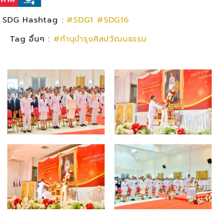
SDG Hashtag :
#SDG1
#SDG16
Tag อื่นๆ :
#ทำนุบำรุงศิลปวัฒนธรรม