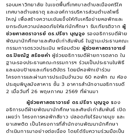
รอบมหาวิทยาลัย ในเขตพื้นที่เทศบาลตำบลเมืองศรีไค
เทศบาลตำบลธาตุ และองค์การบริหารส่วนตำบลโพธิ์
ใหญ่ เพื่อสร้างความเข้มแข็งให้กับเครือข่ายหอพักและ
ยกระดับความปลอดภัยให้แก่นักศึกษา รับเกียรติจาก
ผู้
ช่วยศาสตราจารย์ ดร.ปรีชา บุญจูง
รองอธิการบดีฝ่าย
พัฒนานักศึกษาและศิษย์เก่าสัมพันธ์ ในฐานะประธานคณะ
กรรมการตรวจประเมิน พร้อมด้วย
ผู้ช่วยศาสตราจารย์
ดร.ปิยณัฐ สร้อยคำ
ผู้ช่วยอธิการบดีฝ่ายการตลาด ใน
ฐานะรองประธานคณะกรรมการฯ ร่วมเป็นประธานในพิธี
และมอบป้ายและเกียรติบัตร โดยมีหอพักเข้าร่วม
โครงการและผ่านการประเมินจำนวน 60 หอพัก ณ ห้อง
ประชุมพิบูลมังสาหาร ชั้น 3 อาคารสำนักงานอธิการบดี
2 เมื่อวันที่ 26 พฤษภาคม 2569 ที่ผ่านมา
ผู้ช่วยศาสตราจารย์ ดร.ปรีชา บุญจูง ร
อง
อธิการบดีฝ่ายพัฒนานักศึกษาและศิษย์เก่าสัมพันธ์ เปิด
เผยว่า โครงการหอพักสีขาว ปลอดภัยไร้อบายมุข และ
ยาเสพติด เป็นโครงการที่สำนักงานพัฒนานักศึกษา
ดำเนินการมาอย่างต่อเนื่อง โดยได้รับความร่วมมือเป็น