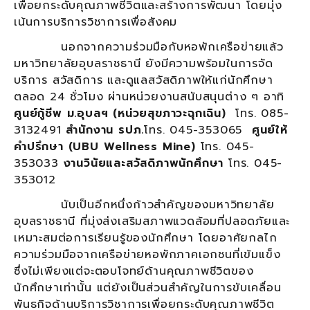
เพื่อยกระดับคุณภาพชีวิตและสร้างการพัฒนา โดยมุ่ง
เน้นการบริการวิชาการเพื่อสังคม
นอกจากความร่วมมือกับหอพักเครือข่ายแล้ว
มหาวิทยาลัยอุบลราชธานี ยังมีความพร้อมในการจัด
บริการ สวัสดิการ และดูแลสวัสดิภาพให้แก่นักศึกษา
ตลอด 24 ชั่วโมง ผ่านหน่วยงานสนับสนุนต่าง ๆ อาทิ
ศูนย์กู้ชีพ ม.อุบลฯ (หน่วยสุขภาวะฉุกเฉิน)
โทร. 085-
3132491
สำนักงาน รปภ.
โทร. 045-353065
ศูนย์ให้
คำปรึกษา (
UBU Wellness Mine)
โทร. 045-
353033
งานวินัยและสวัสดิภาพนักศึกษา
โทร. 045-
353012
นับเป็นอีกหนึ่งก้าวสำคัญของมหาวิทยาลัย
อุบลราชธานี ที่มุ่งส่งเสริมสภาพแวดล้อมที่ปลอดภัยและ
เหมาะสมต่อการเรียนรู้ของนักศึกษา โดยอาศัยกลไก
ความร่วมมือจากเครือข่ายหอพักภาคเอกชนที่เข้มแข็ง
ซึ่งไม่เพียงแต่จะตอบโจทย์ด้านคุณภาพชีวิตของ
นักศึกษาเท่านั้น แต่ยังเป็นส่วนสำคัญในการขับเคลื่อน
พันธกิจด้านบริการวิชาการเพื่อยกระดับคุณภาพชีวิต