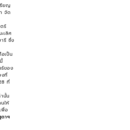
รียญ
า จัด
ตร์
ะเลิศ
ี ซึ่ง
ือเป็น
ี้
นธ์ของ
งที่
8 ที่
านั้น
นให้
พื่อ
ุดาฯ