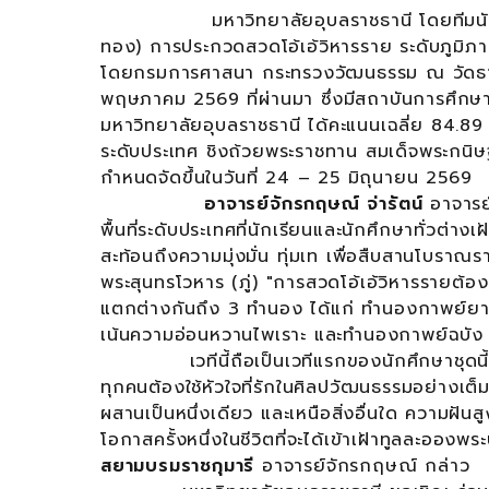
มหาวิทยาลัยอุบลราชธานี โดยทีมนักศึกษา
ทอง) การประกวดสวดโอ้เอ้วิหารราย ระดับภูมิภา
โดยกรมการศาสนา กระทรวงวัฒนธรรม ณ วัดธาตุ 
พฤษภาคม 2569 ที่ผ่านมา ซึ่งมีสถาบันการศึกษ
มหาวิทยาลัยอุบลราชธานี ได้คะแนนเฉลี่ย 84.8
ระดับประเทศ ชิงถ้วยพระราชทาน สมเด็จพระกนิษ
กำหนดจัดขึ้นในวันที่ 24 – 25 มิถุนายน 2569
อาจารย์จักรกฤษณ์ จ่ารัตน์
อาจารย์
พื้นที่ระดับประเทศที่นักเรียนและนักศึกษาทั่วต่า
สะท้อนถึงความมุ่งมั่น ทุ่มเท เพื่อสืบสานโบร
พระสุนทรโวหาร (ภู่) "การสวดโอ้เอ้วิหารรายต้อ
แตกต่างกันถึง 3 ทำนอง ได้แก่ ทำนองกาพย์ยานี
เน้นความอ่อนหวานไพเราะ และทำนองกาพย์ฉบัง 1
เวทีนี้ถือเป็นเวทีแรกของนักศึกษาชุดนี้ ซึ่ง
ทุกคนต้องใช้หัวใจที่รักในศิลปวัฒนธรรมอย่างเต
ผสานเป็นหนึ่งเดียว และเหนือสิ่งอื่นใด ความฝัน
โอกาสครั้งหนึ่งในชีวิตที่จะได้เข้าเฝ้าทูลละอองพร
สยามบรมราชกุมารี
อาจารย์จักรกฤษณ์ กล่าว