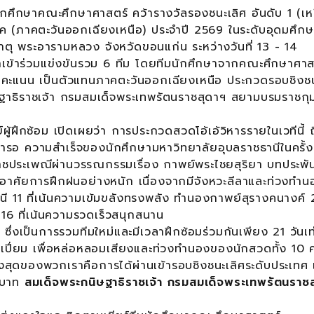
คณะศึกษาศาสตร์ คว้ารางวัลรองชนะเลิศ อันดับ 1 (เห
ค (ภาคตะวันออกเฉียงเหนือ) ประจำปี 2569 ในระดับอุดมศึกษ
พระอารามหลวง จังหวัดขอนแก่น ระหว่างวันที่ 13 - 14
าเข้าร่วมแข่งขันรวม 6 ทีม โดยทีมนักศึกษาจากคณะศึกษาศาส
9 คะแนน เป็นตัวแทนภาคตะวันออกเฉียงเหนือ ประกวดรอบชิงชน
ฐาธิราชเจ้า กรมสมเด็จพระเทพรัตนราชสุดาฯ สยามบรมราชกุมาร
ผู้ฝึกซ้อม เปิดเผยว่า การประกวดสวดโอ้เอ้วิหารรายในเวทีนี้ ถ
งเฝ้ารอ ความสำเร็จของนักศึกษามหาวิทยาลัยอุบลราชธานีในครั้งน
าณราชประเพณีผ่านวรรณกรรมเรื่อง กาพย์พระไชยสุริยา บทประพั
งอาศัยการฝึกฝนอย่างหนัก เนื่องจากมีจังหวะลีลาและท่วงทำนอ
 11 ที่เน้นความเข้มขลังทรงพลัง ทำนองกาพย์สุรางคนางค์ 2
6 ที่เน้นความรวดเร็วสนุกสนาน
เป็นการรวมทีมใหม่และมีเวลาฝึกซ้อมร่วมกันเพียง 21 วันเท่
็มเปี่ยม เพื่อหล่อหลอมเสียงและท่วงทำนองของนักสวดทั้ง 10 ค
สูงสุดของพวกเราคือการได้ผ่านเข้ารอบชิงชนะเลิศระดับประเทศ เ
ะบาท
สมเด็จพระกนิษฐาธิราชเจ้า กรมสมเด็จพระเทพรัตนราชส