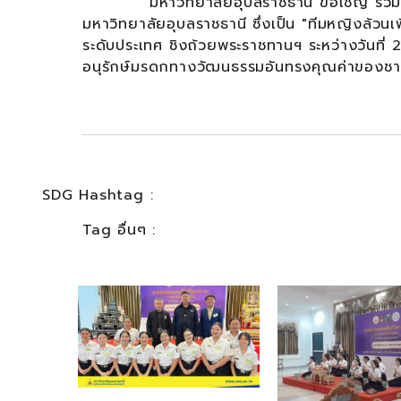
มหาวิทยาลัยอุบลราชธานี ขอเชิญ ร่วมส่งแ
มหาวิทยาลัยอุบลราชธานี ซึ่งเป็น "ทีมหญิงล้วน
ระดับประเทศ ชิงถ้วยพระราชทานฯ ระหว่างวันที
อนุรักษ์มรดกทางวัฒนธรรมอันทรงคุณค่าของชาต
SDG Hashtag :
Tag อื่นๆ :