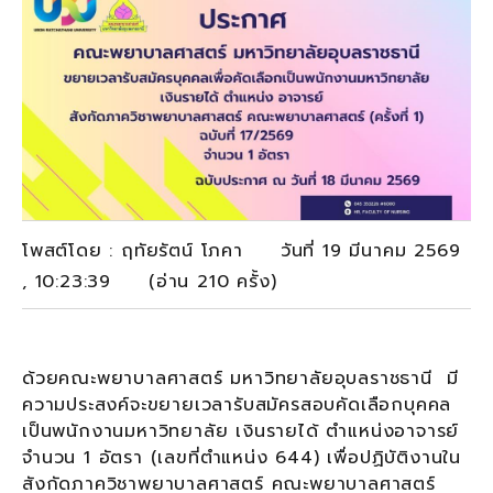
โพสต์โดย : ฤทัยรัตน์ โภคา วันที่ 19 มีนาคม 2569
, 10:23:39 (อ่าน 210 ครั้ง)
ด้วยคณะพยาบาลศาสตร์ มหาวิทยาลัยอุบลราชธานี มี
ความประสงค์จะขยายเวลารับสมัครสอบคัดเลือกบุคคล
เป็นพนักงานมหาวิทยาลัย เงินรายได้ ตำแหน่งอาจารย์
จำนวน 1 อัตรา (เลขที่ตำแหน่ง 644) เพื่อปฏิบัติงานใน
สังกัดภาควิชาพยาบาลศาสตร์ คณะพยาบาลศาสตร์