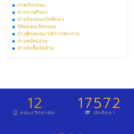
ภาพกิจกรรม
ข่าวการศึกษา
ข่าวกิจกรรมนักศึกษา
วิจัยและนวัตกรรม
ข่าวฝึกอบรม/บริการวิชาการ
ข่าวสมัครงาน
ข่าวจัดซื้อจัดจ้าง
12
17572
คณะ/วิทยาลัย
นักศึกษา