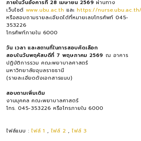
ภายในวันอังคารที่ 28 เมษายน 2569
ผ่านทาง
เว็บไซต์
www.ubu.ac.th
และ
https://nurse.ubu.ac.th
หรือสอบถามรายละเอียดได้ที่หมายเลขโทรศัพท์ 045-
353226
โทรศัพท์ภายใน 6000
วัน เวลา และสถานที่ในการสอบคัดเลือก
สอบในวันพฤหัสบดีที่ 7 พฤษภาคม 2569
ณ อาคาร
ปฏิบัติการรวม คณะพยาบาลศาสตร์
มหาวิทยาลัยอุบลราชธานี
(รายละเอียดดังเอกสารแนบ)
สอบถามเพิ่มเติม
งานบุคคล คณะพยาบาลศาสตร์
โทร. 045-353226 หรือโทรภายใน 6000
ไฟล์แนบ :
ไฟล์ 1
,
ไฟล์ 2
,
ไฟล์ 3