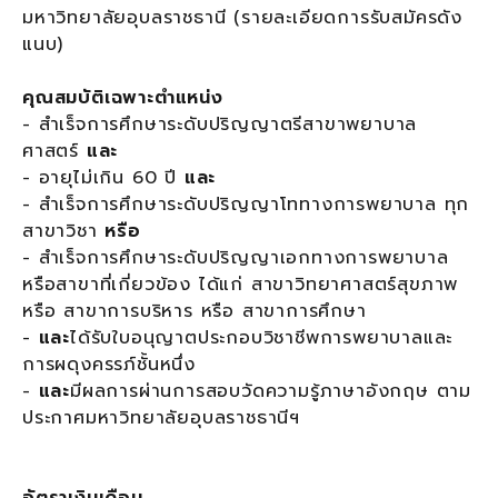
มหาวิทยาลัยอุบลราชธานี (รายละเอียดการรับสมัครดัง
แนบ)
คุณสมบัติเฉพาะตำแหน่ง
- สำเร็จการศึกษาระดับปริญญาตรีสาขาพยาบาล
ศาสตร์
และ
- อายุไม่เกิน 60 ปี
และ
- สำเร็จการศึกษาระดับปริญญาโททางการพยาบาล ทุก
สาขาวิชา
หรือ
- สำเร็จการศึกษาระดับปริญญาเอกทางการพยาบาล
หรือสาขาที่เกี่ยวข้อง ได้แก่ สาขาวิทยาศาสตร์สุขภาพ
หรือ สาขาการบริหาร หรือ สาขาการศึกษา
-
และ
ได้รับใบอนุญาตประกอบวิชาชีพการพยาบาลและ
การผดุงครรภ์ชั้นหนึ่ง
-
และ
มีผลการผ่านการสอบวัดความรู้ภาษาอังกฤษ ตาม
ประกาศมหาวิทยาลัยอุบลราชธานีฯ
อัตราเงินเดือน