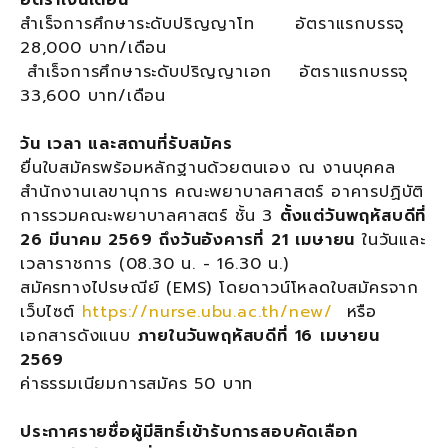
สำเร็จการศึกษาระดับปริญญาโท อัตราแรกบรรจุ
28,000 บาท/เดือน
สำเร็จการศึกษาระดับปริญญาเอก อัตราแรกบรรจุ
33,600 บาท/เดือน
วัน เวลา และสถานที่รับสมัคร
ยื่นใบสมัครพร้อมหลักฐานด้วยตนเอง ณ งานบุคคล
สำนักงานเลขานุการ คณะพยาบาลศาสตร์ อาคารปฏิบัติ
การรวมคณะพยาบาลศาสตร์ ชั้น 3
ตั้งแต่วันพฤหัสบดีที่
26 มีนาคม 2569 ถึงวันอังคารที่ 21 เมษายน
ในวันและ
เวลาราชการ (08.30 น. - 16.30 น.)
สมัครทางไปรษณีย์ (EMS) โดยดาวน์โหลดใบสมัครจาก
เว็บไซต์
https://nurse.ubu.ac.th/new/
หรือ
เอกสารดังแนบ
ภายในวันพฤหัสบดีที่ 16 เมษายน
2569
ค่าธรรมเนียมการสมัคร 50 บาท
ประกาศรายชื่อผู้มีสิทธิ์เข้ารับการสอบคัดเลือก