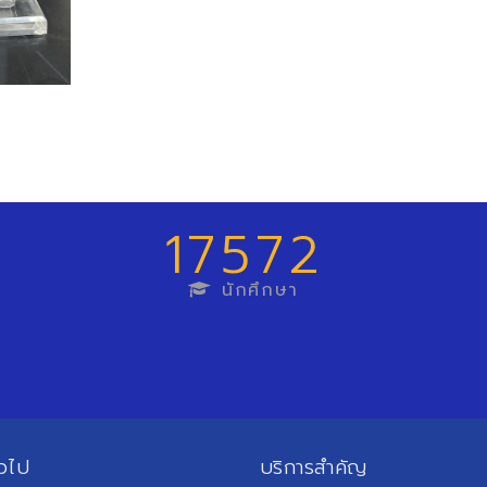
17572
นักศึกษา
่วไป
บริการสำคัญ