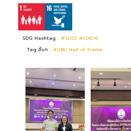
SDG Hashtag :
#SDG1
#SDG16
Tag อื่นๆ :
#UBU Hall of Frame