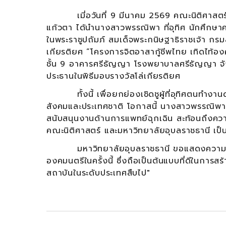
เมี่อวันที่ 9 มีนาคม 2569 คณะนิติศาสตร์ ม
แก้วตา ได้นำนางสาวพรรณิพา ที่อุทิศ นักศึกษาคณ
ในพระราชูปถัมภ์ สมเด็จพระกนิษฐาธิราชเจ้า กร
เกียรติยศ “โครงการจิตอาสากู้ชีพไทย เทิดไท้อง
ชั้น 9 อาคารศรีธัญญา โรงพยาบาลศรีธัญญา จั
ประธานในพิธีมอบรางวัลโล่เกียรติยศ
ทั้งนี้ เพื่อยกย่องเชิดชูผู้ที่อุทิศตนทำงานด
สังคมและประเทศชาติ โอกาสนี้ นางสาวพรรณิพา ที
สนับสนุนงานด้านการแพทย์ฉุกเฉิน สะท้อนถึงความม
คณะนิติศาสตร์ และมหาวิทยาลัยอุบลราชธานี เป็น
มหาวิทยาลัยอุบลราชธานี ขอแสดงความยินดีกั
องคมนตรีในครั้งนี้ ซึ่งถือเป็นต้นแบบที่ดีในการส
สถาบันในระดับประเทศสืบไป"