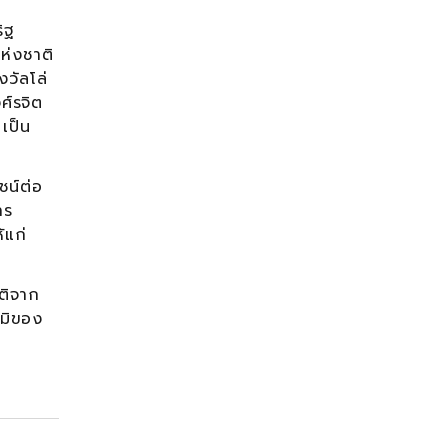
ิฐ
ห่งชาติ
วัลโล่
ศ์รจิต
เป็น
ชน์ต่อ
าร
้แก่
ติจาก
ูมิของ