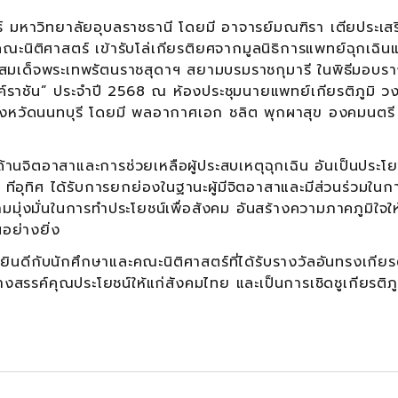
หาวิทยาลัยอุบลราชธานี โดยมี อาจารย์มณฑิรา เตียประเสร
ะนิติศาสตร์ เข้ารับโล่เกียรติยศจากมูลนิธิการแพทย์ฉุกเฉินแ
มสมเด็จพระเทพรัตนราชสุดาฯ สยามบรมราชกุมารี ในพิธีมอบราง
ค์ราชัน” ประจำปี 2568 ณ ห้องประชุมนายแพทย์เกียรติภูมิ วง
งหวัดนนทบุรี โดยมี พลอากาศเอก ชลิต พุกผาสุข องคมนตรี 
้านจิตอาสาและการช่วยเหลือผู้ประสบเหตุฉุกเฉิน อันเป็นประโย
อุทิศ ได้รับการยกย่องในฐานะผู้มีจิตอาสาและมีส่วนร่วมในก
ุ่งมั่นในการทำประโยชน์เพื่อสังคม อันสร้างความภาคภูมิใจให
อย่างยิ่ง
บนักศึกษาและคณะนิติศาสตร์ที่ได้รับรางวัลอันทรงเกียร
ร้างสรรค์คุณประโยชน์ให้แก่สังคมไทย และเป็นการเชิดชูเกียรติภ