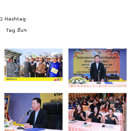
G Hashtag :
Tag อื่นๆ :