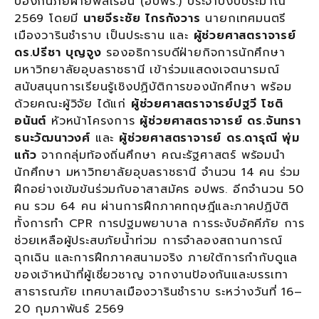
ป้องกันภัยฝ่ายพลเรือน (อปพร.) ประจำปีงบประมาณ
2569 โดยมี
นายจีระชัย ไกรกังวาร
นายกเทศมนตรี
เมืองวารินชำราบ เป็นประธาน และ
ผู้ช่วยศาสตราจารย์
ดร.ปรีชา บุญจูง
รองอธิการบดีฝ่ายกิจการนักศึกษา
มหาวิทยาลัยอุบลราชธานี เข้าร่วมแสดงเจตนารมณ์
สนับสนุนการเรียนรู้เชิงปฏิบัติการของนักศึกษา พร้อม
ด้วยคณะผู้วิจัย ได้แก่
ผู้ช่วยศาสตราจารย์ปฐวี โชติ
อนันต์
หัวหน้าโครงการ
ผู้ช่วยศาสตราจารย์ ดร.จันทรา
ธนะวัฒนาวงศ์
และ
ผู้ช่วยศาสตราจารย์ ดร.ดารุณี พุ่ม
แก้ว
จากกลุ่มท้องถิ่นศึกษา คณะรัฐศาสตร์ พร้อมนำ
นักศึกษา มหาวิทยาลัยอุบลราชธานี จำนวน 14 คน ร่วม
ฝึกอย่างเข้มข้นร่วมกับอาสาสมัคร อปพร. อีกจำนวน 50
คน รวม 64 คน ผ่านการฝึกภาคทฤษฎีและภาคปฏิบัติ
ทั้งการทำ CPR การปฐมพยาบาล การระงับอัคคีภัย การ
ช่วยเหลือผู้ประสบภัยน้ำท่วม การจำลองสถานการณ์
ฉุกเฉิน และการฝึกภาคสนามจริง ภายใต้การกำกับดูแล
ของเจ้าหน้าที่ผู้เชี่ยวชาญ จากงานป้องกันและบรรเทา
สาธารณภัย เทศบาลเมืองวารินชำราบ ระหว่างวันที่ 16–
20 กุมภาพันธ์ 2569