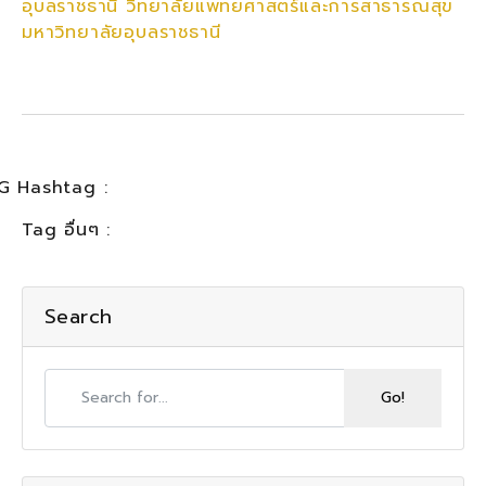
อุบลราชธานี วิทยาลัยแพทยศาสตร์และการสาธารณสุข
มหาวิทยาลัยอุบลราชธานี
G Hashtag :
Tag อื่นๆ :
Search