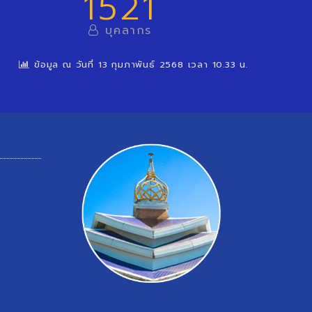
1521
บุคลากร
ข้อมูล ณ วันที่ 13 กุมภาพันธ์ 2568 เวลา 10.33 น.