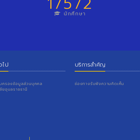
17572
นักศึกษา
่วไป
บริการสำคัญ
้มครองข้อมูลส่วนบุคคล
ช่องทางรับฟังความคิดเห็น
ลัยอุบลราชธานี