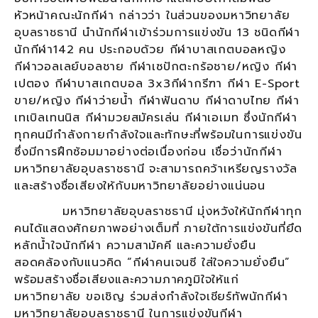
หัวหน้าคณะนักกีฬา กล่าวว่า ในส่วนของมหาวิทยาลัย
อุบลราชธานี นำนักกีฬาเข้าร่วมการแข่งขัน 13 ชนิดกีฬา
นักกีฬา142 คน ประกอบด้วย กีฬาบาสเกตบอลหญิง
กีฬาวอลเลย์บอลชาย กีฬาเซปักตะกร้อชาย/หญิง กีฬา
เปตอง กีฬาบาสเกตบอล 3x3กีฬากรีฑา กีฬา E-Sport
ขาย/หญิง กีฬาว่ายน้ำ กีฬาฟันดาบ กีฬาดาบไทย กีฬา
เทเบิลเทนนิส กีฬามวยสมัครเล่น กีฬาเอเมท ซึ่งนักกีฬา
ทุกคนมีกำลังกายกำลังใจและทักษะที่พร้อมในการแข่งขัน
ซึ่งมีการฝึกซ้อมมาอย่างต่อเนื่องก่อน เชื่อว่านักกีฬา
มหาวิทยาลัยอุบลราชธานี จะสามารถคว้าเหรียญรางวัล
และสร้างชื่อเสียงให้กับมหาวิทยาลัยอย่างแน่นอน
มหาวิทยาลัยอุบลราชธานี มุ่งหวังให้นักกีฬาทุก
คนได้แสดงศักยภาพอย่างเต็มที่ ภายใต้การแข่งขันที่ยึด
หลักน้ำใจนักกีฬา ความสามัคคี และความยั่งยืน
สอดคล้องกับแนวคิด “กีฬาคนเจนซี ใส่ใจความยั่งยืน”
พร้อมสร้างชื่อเสียงและความภาคภูมิใจให้แก่
มหาวิทยาลัย ขอเชิญ ร่วมส่งกำลังใจเชียร์ทัพนักกีฬา
มหาวิทยาลัยอุบลราชธานี ในการแข่งขันกีฬา