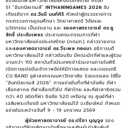
แข่งขันกีฬามหาวิทยาลัยแห่งประเทศไทย ครั้งที่
51 “อินทนิลเกมส์”
INTHANINGAMES 2026
รับ
เกียรติจาก
ดร.วันนี นนท์ศิริ
หัวหน้าผู้ตรวจราชการ
กระทรวงการอุดมศึกษา วิทยาศาสตร์ วิจัยและ
นวัตกรรม เป็นประธาน และ
รองศาสตราจารย์ ดร.ชู
สิทธิ์ ประดับเพชร
ประธานคณะกรรมการกีฬา
มหาวิทยาลัยแห่งประเทศไทย (กกมท.) กล่าวรายงาน
และ
รองศาสตราจารย์ ดร.วีระพล ทองมา
อธิการบดี
มหาวิทยาลัยแม่โจ้ กล่าวต้อนรับ มีคณะนักกีฬาและผู้ร่วม
งานกว่า 110 สถาบันทั่วประเทศเข้าร่วมงานภายในพิธี
เปิดการแข่งขันเจ้าภาพจัดให้มีการแสดง และวงดนตรี
CU BAND จุฬาลงกรณมหาวิทยาลัย ร่วมบรรเลง ใช้ชื่อ
“อินทนิลเกมส์ 2026” การแข่งขันทั้งกีฬาบังคับ กีฬา
เลือกสากล กีฬาเลือกทั่วไป กีฬาไทย และกีฬาสาธิตรวม
กว่า 40 ชนิดกีฬา ชิงชัย 520 เหรียญ ณ ศูนย์กีฬา
เฉลิมพระเกียรติ มหาวิทยาลัยแม่โจ้ จ.เชียงใหม่ กำหนด
แข่งขันระหว่างวันที่ 9 - 19 มกราคม 2569
ผู้ช่วยศาสตราจารย์ ดร.ปรีชา บุญจูง
รอง
อธิการบดีฝ่ายพัฒนานักศึกษาและศิษย์เก่าสัมพันธ์