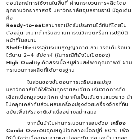
ตอบโจทย์การใช้งานในพื้นที่ ผ่านกระบวนการผลิตโดย
อุทยานวิทยาศาสตร์ มหาวิทยาลัยอุบลราชธานี มีจุดเด่น
คือ
Ready-to-eat:
สามารถเปิดรับประทานได้ทันทีโดยไม่
ต้องอุ่น เหมาะสำหรับสถานการณ์วิกฤตหรือการปฏิบัติ
หน้าที่ในสนาม
Shelf-life:
บรรจุในระบบสูญญากาศ สามารถเก็บรักษา
ได้นาน 2–4 สัปดาห์ (ในกรณีที่ยังไม่เปิดซอง)
High Quality:
คัดสรรเนื้อหมูส่วนสะโพกคุณภาพดี ผ่าน
กระบวนการผลิตที่ได้มาตรฐาน
ในส่วนของขั้นตอนการเตรียมและปรุง
มหาวิทยาลัยได้ใส่ใจในทุกรายละเอียด เริ่มจากการคัด
เลือกเนื้อหมูส่วนสะโพก นำมาหั่นเป็นเส้นตามแนวยาว นำ
ไปคลุกเคล้ากับส่วนผสมเครื่องปรุงด้วยเครื่องจักรที่ทัน
สมัยเพื่อให้รสชาติเข้าเนื้ออย่างสม่ำเสมอ
จากนั้นนำไปผ่านกระบวนการอบด้วย
เครื่อง
Combi Oven
จนอุณหภูมิใจกลางเนื้ออยู่ที่ 80°C เพื่อ
ให้มั่นใจว่าเนื้อสุกสะอาดและปลอดภัย ก่อนจะนำมาทอด