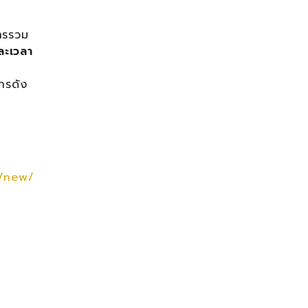
ารรวม
ละเวลา
ารดัง
h/new/