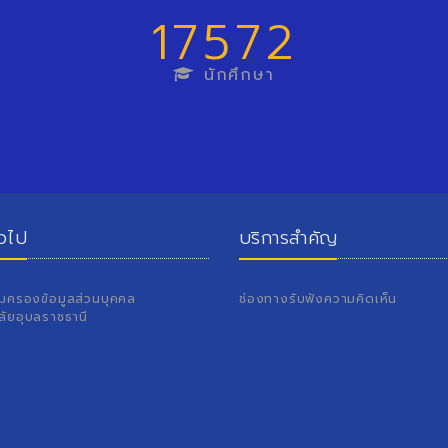
17572
นักศึกษา
่วไป
บริการสำคัญ
้มครองข้อมูลส่วนบุคคล
ช่องทางรับฟังความคิดเห็น
ลัยอุบลราชธานี