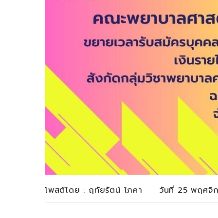
โพสต์โดย : ฤทัยรัตน์ โภคา วันที่ 25 พฤศจ