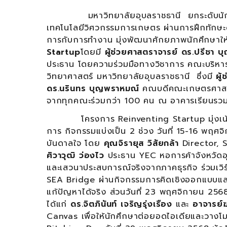
มหาวิทยาลัยอุบลราชธานี ยกระดับนักศึกษาส
เทคโนโลยีวิศวกรรมการเกษตร ผ่านการฝึกทักษะด
การกับการทำงาน มุ่งพัฒนาศักยภาพนักศึกษาให้ก้
Startup
โดยมี
ผู้ช่วยศาสตราจารย์ ดร.ปรีชา บ
ประธาน โดยความร่วมมือทางวิชาการ คณะบริห
วิทยาศาสตร์ มหาวิทยาลัยอุบลราชธานี ซึ่งมี
ผู
ดร.นรินทร บุญพราหมณ์
คณบดีคณะเกษตรศาสตร์
จากทุกคณะร่วมกว่า 100 คน ณ อาคารเรียนรวม 5
โครงการ Reinventing Startup มุ่งเน้นการส
การ กิจกรรมแบ่งเป็น 2 ช่วง วันที่ 15-16 พ
บันดาลใจ โดย
คุณจิรายุส วิสัยกล้า
Director, 
ศิวาวุฒิ ว่องไว
ประธาน YEC หอการค้าจังหวัดอุ
และเสวนาประสบการณ์จริงจากภาคธุรกิจ ร่วมเว
SEA Bridge ผ่านกิจกรรมการคิดเชิงออกแบบและฝึ
แก้ปัญหาได้จริง ส่วนวันที่ 23 พฤศจิกายน 25
ได้แก่
ดร.จิตภินันท์ เจริญรุ่งเรือง
และ
อาจารย์ฆ
Canvas เพื่อให้นักศึกษาต่อยอดไอเดียและวางโมเ