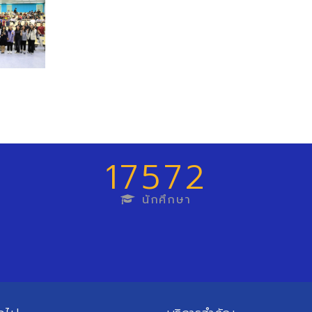
17572
นักศึกษา