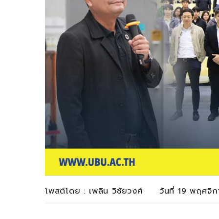
โพสต์โดย : เพลิน วิชัยวงศ์ วันที่ 19 พฤศจ