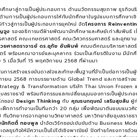
ู่การเป็นผู้ประกอบการ ด้านนวัตกรรมสุขภาพ ธุรกิจบร
้านการเป็นผู้ประกอบการให้กับนักศึกษาในรูปแบบการศึกษาเช
าวสู่การเป็นผู้ประกอบการยุคใหม่ จัด
โครงการ
Reinventi
ุญจูง
รองอธิการบดีฝ่ายพัฒนานักศึกษาและศิษย์เก่าสัมพันธ์ เ
ารศาสตร์ คณะเกษตรศาสตร์ คณะวิศวกรรมศาสตร์ และอุทยาน
้ช่วยศาสตราจารย์ ดร.อุทัย อันพิมพ์
คณบดีคณะบริหารศาสตร์
 พร้อมคณาจารย์และบุคลากร ร่วมเป็นเกียรติในงาน มีนักศ
 เมื่อวันที่ 15 พฤศจิกายน 2568 ที่ผ่านมา
ร้างแรงบันดาลใจและทักษะพื้นฐานที่จำเป็นต่อการเป็นผู
ฤศจิกายน 2568 การบรรยายด้าน Global Trend และการสร้าง
Strategy & Transformation บริษัท Thai Union Frozen 
บลราชธานี พร้อมกิจกรรมแลกเปลี่ยนมุมมองการเป็นผู้ประก
ิร์กชอป
Design Thinking
กับ
คุณธนกฤษณ์ เสริมสุขสัน
ผู้ก
กการทำงานเป็นทีมกว่า 20 กลุ่ม เพื่อพัฒนาต้นแบบแนวคิดธุ
68 ทีมวิทยากรจากอุทยานวิทยาศาสตร์ มหาวิทยาลัยอุบลราชธา
นัทกิตติ์ ทองพูล
นำจัดเวิร์กชอปเข้มข้นด้าน Business Mod
ดลธุรกิจให้มีความเป็นไปได้เชิงพาณิชย์ ปิดท้ายโครงการด้ว