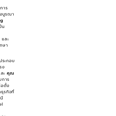
ิการ
ิงบูรณา
ng
ป็น
 และ
ึกษา
้ประกอบ
แรง
และ
คุณ
อบการ
่อตั้ง
รกิจที่
นี
el
ย