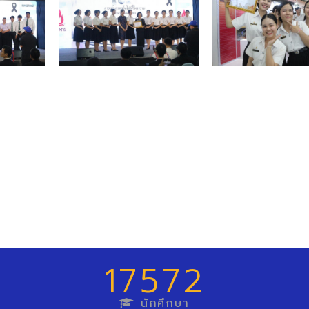
17572
นักศึกษา