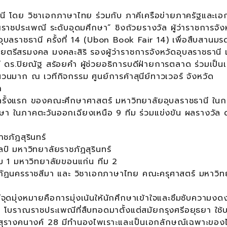
ี โดย วิชาเอกภาษาไทย ร่วมกับ ภาคีเครือข่ายภาครัฐและเอ
ชประเพณี ระดับอุดมศึกษา” ชิงถ้วยรางวัล ผู้ว่าราชการจัง
้อุบลราชธานี ครั้งที่ 14 (Ubon Book Fair 14) เพื่อสืบสานม
รีสรมงคล มงคละสิริ รองผู้ว่าราชการจังหวัดอุบลราชธานี เ
 ดร.ปิยณัฐ สร้อยคำ ผู้ช่วยอธิการบดีฝ่ายการตลาด ร่วมเป็นเ
ำนวนมาก ณ เวทีกิจกรรม ศูนย์การค้าสุนีย์ทาวเวอร์ จังหวัด
า
ครั้งแรก ของคณะศึกษาศาสตร์ มหาวิทยาลัยอุบลราชธานี ในก
า ในภาคตะวันออกเฉียงเหนือ 9 ทีม ร่วมแข่งขัน ผลรางวัล ดั
1
ชภัฏสุรินทร์
ป์ มหาวิทยาลัยราชภัฏสุรินทร์
ีม 1 มหาวิทยาลัยขอนแก่น ทีม 2
ภัฏนครราชสีมา และ วิชาเอกภาษาไทย คณะครุศาสตร์ มหาวิท
มีจุดมุ่งหมายคือการมุ่งเน้นให้นักศึกษาเข้าใจและซึมซับความ
็น โบราณราชประเพณีที่สืบทอดมาตั้งแต่สมัยกรุงศรีอยุธยา ใช
์สุรางคนางค์ 28 มีทำนองไพเราะและเป็นเอกลักษณ์เฉพาะของ