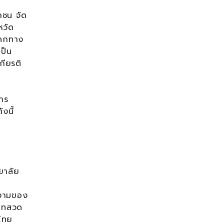
กชน จัด
หวัด
รดกทาง
ป็น
กียรติ
าร
งนี้
ยาลัย
งดงามของ
้บทสวด
ไทย