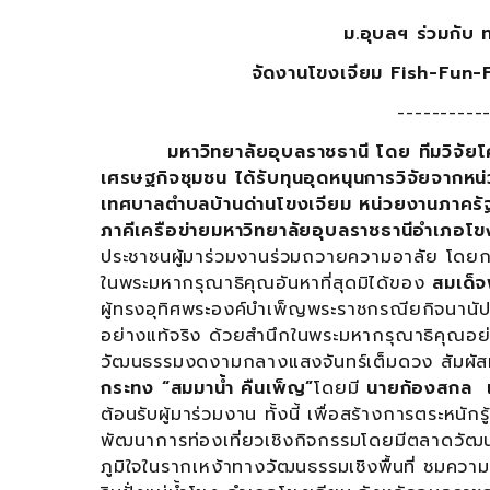
ม.อุบลฯ ร่วมกับ 
จัดงานโขงเจียม
Fish-Fun-F
----------
มหาวิทยาลัยอุบลราชธานี โดย ทีมวิจ
เศรษฐกิจชุมชน ได้รับทุนอุดหนุนการวิจัยจากหน่
เทศบาลตำบลบ้านด่านโขงเจียม หน่วยงานภาคร
ภาคีเครือข่าย
มหาวิทยาลัยอุบลราชธานีอำเภอโ
ประชาชนผู้มาร่วมงานร่วมถวายความอาลัย โดยก
ในพระมหากรุณาธิคุณอันหาที่สุดมิได้ของ
สมเด็จ
ผู้ทรงอุทิศพระองค์บำเพ็ญพระราชกรณียกิจนานั
อย่างแท้จริง ด้วยสำนึกในพระมหากรุณาธิคุณอย่
วัฒนธรรมงดงามกลางแสงจันทร์เต็มดวง สัมผัสมน
กระทง
“สมมาน้ำ คืนเพ็ญ”
โดยมี
นายก้องสกล 
ต้อนรับผู้มาร่วมงาน ทั้งนี้ เพื่อสร้างการตระหน
พัฒนาการท่องเที่ยวเชิงกิจกรรมโดยมีตลาดวัฒน
ภูมิใจในรากเหง้าทางวัฒนธรรมเชิงพื้นที่ ชมคว