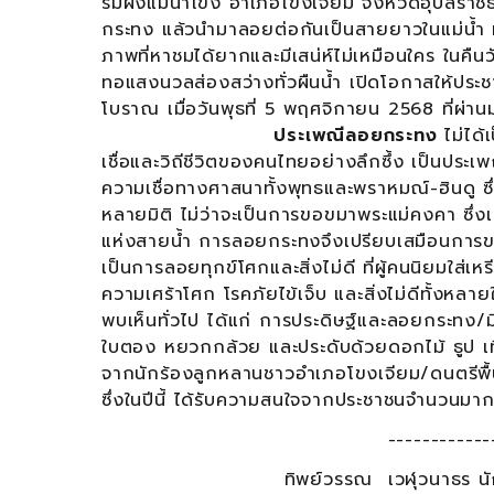
ริมฝั่งแม่น้ำโขง อำเภอโขงเจียม จังหวัดอุบลราช
กระทง แล้วนำมาลอยต่อกันเป็นสายยาวในแม่น้ำ 
ภาพที่หาชมได้ยากและมีเสน่ห์ไม่เหมือนใคร ในคืนว
ทอแสงนวลส่องสว่างทั่วผืนน้ำ เปิดโอกาสให้ประชา
โบราณ เมื่อวันพุธที่ 5 พฤศจิกายน 2568 ที่
ประเพณีลอยกระทง
ไม่ได้
เชื่อและวิถีชีวิตของคนไทยอย่างลึกซึ้ง เป็นประ
ความเชื่อทางศาสนาทั้งพุทธและพราหมณ์-ฮินดู ซึ่
หลายมิติ ไม่ว่าจะเป็นการขอขมาพระแม่คงคา ซึ่
แห่งสายน้ำ การลอยกระทงจึงเปรียบเสมือนการขอ
เป็นการลอยทุกข์โศกและสิ่งไม่ดี ที่ผู้คนนิยมใ
ความเศร้าโศก โรคภัยไข้เจ็บ และสิ่งไม่ดีทั้งหลายใ
พบเห็นทั่วไป ได้แก่ การประดิษฐ์และลอยกระทง/
ใบตอง หยวกกล้วย และประดับด้วยดอกไม้ ธูป เ
จากนักร้องลูกหลานชาวอำเภอโขงเจียม/ดนตรีพื้นบ
ซึ่งในปีนี้ ได้รับความสนใจจากประชาชนจำนว
------------
ทิพย์วรรณ เวฬุวนาธร นั