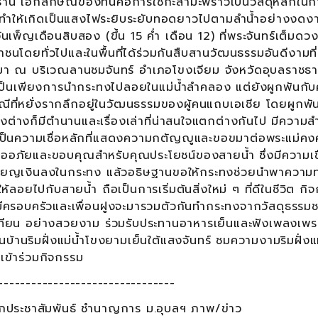
ธานี เอกลักษณ์ของที่นี่คือการใช้กะลามะพร้าวเป็นวัสดุหลักใน
ทำให้เกิดเป็นแสงไฟระยิบระยับทอดยาวไปตามลำน้ำอย่างงดงา
ันเพ็ญเดือนสิบสอง (ขึ้น 15 ค่ำ เดือน 12) ที่พระจันทร์เต็มดว
ชนโดยทั่วไปและในพื้นที่ได้ร่วมกันสืบสานวัฒนธรรมอันดีงามที่
ผ่านมา ณ บริเวณลานชมจันทร์ อำเภอโขงเจียม จังหวัดอุบล
เป็นเพียงการนำกระทงไปลอยในแม่น้ำลำคลอง แต่ยังผูกพันกั
เพณีที่หยั่งรากลึกอยู่ในวัฒนธรรมของผู้คนแถบเอเชีย โดยผูกพั
งต่างก็มีตำนานและเรื่องเล่าที่น่าสนใจแตกต่างกันไป มีความ
งเป็นความเชื่อหลักที่แสดงความกตัญญูและขอขมาต่อพระแม่คงค
อภัยและขอบคุณสำหรับคุณประโยชน์ของสายน้ำ ซึ่งมีความเชื
ส่เหรียญเงินลงในกระทง แล้วอธิษฐานขอให้กระทงช่วยนำพาความท
ห้ลอยไปกับสายน้ำ ถือเป็นการเริ่มต้นสิ่งใหม่ ๆ ที่ดีในชีวิต กิจ
มีครอบครัวและเพื่อนฝูงจะมารวมตัวกันทำกระทงจากวัสดุธรรมชา
ทียน อย่างสวยงาม ร่วมรับประทานอาหารเย็นและฟังเพลงเพร
้านริมฝั่งแม่น้ำโขงยามเย็นใต้แสงจันทร์ ชมความงามริมฝั่งแ
นมากเข้าร่วมกิจกรรม
--------------------------------
กประชาสัมพันธ์ ชำนาญการ ม.อุบลฯ ภาพ/ข่าว