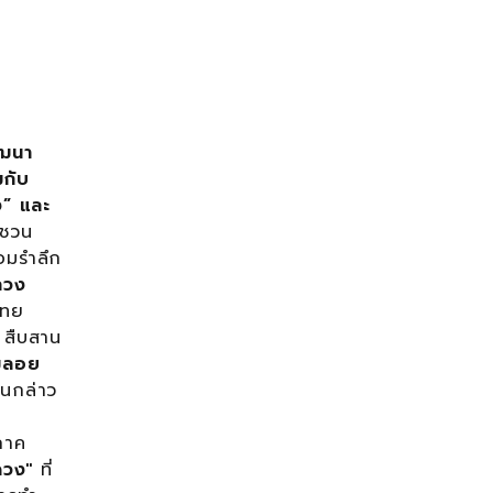
ัฒนา
มกับ
ง”
และ
ญชวน
อมรำลึก
ลวง
ไทย
”
สืบสาน
มลอย
นกล่าว
ภาค
ดวง"
ที่