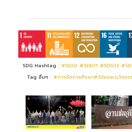
SDG Hashtag :
#SDG1
#SDG11
#SDG12
#SD
Tag อื่นๆ :
#การจัดการศึกษา#วิจัยและนวัตก