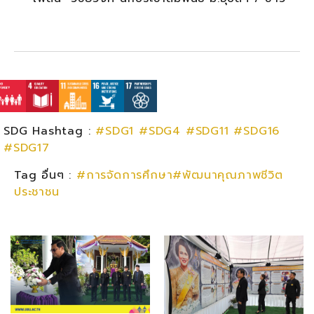
SDG Hashtag :
#SDG1
#SDG4
#SDG11
#SDG16
#SDG17
Tag อื่นๆ :
#การจัดการศึกษา#พัฒนาคุณภาพชีวิต
ประชาชน