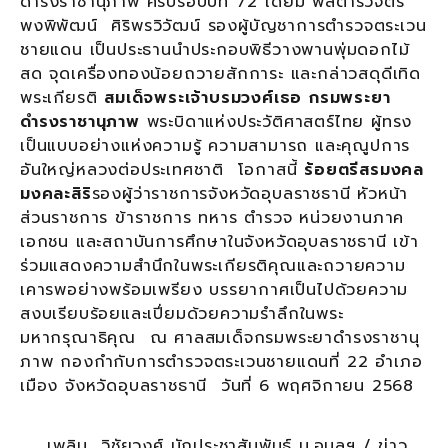
ดำรงราชานุภาพ ครบรอบปีที่ 72 โดยมี พลตำรวจตรี
พงพิพัฒน์ ศิริพรวิวัฒน์ รองผู้บัญชาการตำรวจตระเวน
ชายแดน เป็นประธานนำประกอบพิธีวางพานพุ่มดอกไม้
สด จุดเครื่องทองน้อยถวายสักการะ และกล่าวสดุดีเทิด
พระเกียรติ
สมเด็จพระเจ้าบรมวงศ์เธอ กรมพระยา
ดำรงราชานุภาพ
พระบิดาแห่งประวัติศาสตร์ไทย ผู้ทรง
เป็นแบบอย่างแห่งความรู้ ความสามารถ และคุณูปการ
อันใหญ่หลวงต่อประเทศชาติ โอกาสนี้
ร้อยตรีสรมงคล
มงคละสิริ
รองผู้ว่าราชการจังหวัดอุบลราชธานี หัวหน้า
ส่วนราชการ ข้าราชการ ทหาร ตำรวจ หน่วยงานภาค
เอกชน และสถาบันการศึกษาในจังหวัดอุบลราชธานี เข้า
ร่วมแสดงความสำนึกในพระเกียรติคุณและถวายความ
เคารพอย่างพร้อมเพรียง บรรยากาศเป็นไปด้วยความ
สงบเรียบร้อยและเปี่ยมด้วยความรำลึกในพระ
มหากรุณาธิคุณ ณ ศาลสมเด็จกรมพระยาดำรงราชานุ
ภาพ กองกำกับการตำรวจตระเวนชายแดนที่ 22 อำเภอ
เมือง จังหวัดอุบลราชธานี วันที่ 6 พฤศจิกายน 2568
เพลิน วิชัยวงศ์ นักประชาสัมพันธ์ ม.อุบลฯ / ข่าว