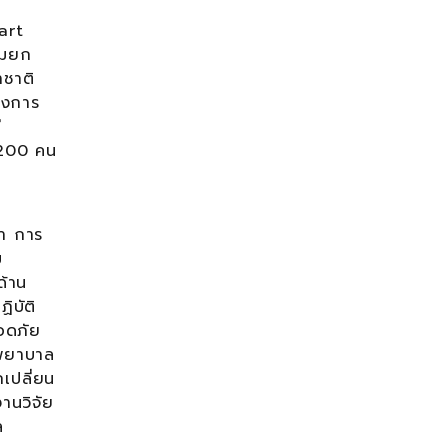
art
อมยก
าชาติ
รงการ
ี
 200 คน
่า การ
ม
ด้าน
ิบัติ
ลอดภัย
รพยาบาล
เปลี่ยน
านวิจัย
ล