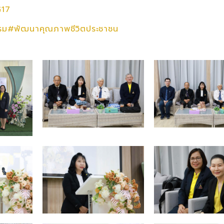
17
รรม#พัฒนาคุณภาพชีวิตประชาชน