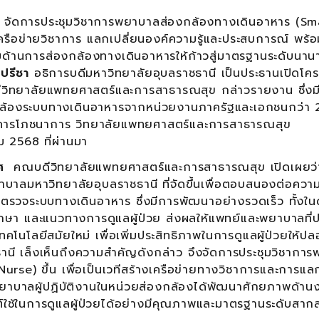
ารประชุมวิชาการพยาบาลส่องกล้องทางเดินอาหาร (Sm
างเครือข่ายวิชาการ แลกเปลี่ยนองค์ความรู้และประสบการณ์ พร้
ด้านการส่องกล้องทางเดินอาหารให้ก้าวสู่มาตรฐานระดับนาน
ิปรีชา
อธิการบดีมหาวิทยาลัยอุบลราชธานี เป็นประธานเปิดโค
ิทยาลัยแพทยศาสตร์และการสาธารณสุข กล่าวรายงาน ซึ่งม
่องกล้องระบบทางเดินอาหารจากหน่วยงานภาครัฐและเอกชนกว่า
อาคารโภชนาการ วิทยาลัยแพทยศาสตร์และการสาธารณสุข
ม 2568 ที่ผ่านมา
ิศ
คณบดีวิทยาลัยแพทยศาสตร์และการสาธารณสุข
เปิดเผยว
พยาบาลมหาวิทยาลัยอุบลราชธานี ที่จัดขึ้นเพื่อตอบสนองต่อควา
รวจระบบทางเดินอาหาร ซึ่งมีการพัฒนาอย่างรวดเร็ว ทั้งใน
กษา และแนวทางการดูแลผู้ป่วย ส่งผลให้แพทย์และพยาบาลที่ปฏ
ทคโนโลยีสมัยใหม่ เพื่อเพิ่มประสิทธิภาพในการดูแลผู้ป่วยให้ป
านี เล็งเห็นถึงความสำคัญดังกล่าว จึงจัดการประชุมวิชากา
e) ขึ้น เพื่อเป็นเวทีสร้างเครือข่ายทางวิชาการและการแลก
ห้พยาบาลผู้ปฏิบัติงานในหน่วยส่องกล้องได้พัฒนาศักยภาพด้านง
ต์ใช้ในการดูแลผู้ป่วยได้อย่างมีคุณภาพและมาตรฐานระดับสาก