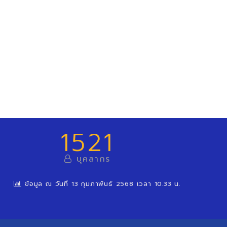
1521
บุคลากร
ข้อมูล ณ วันที่ 13 กุมภาพันธ์ 2568 เวลา 10.33 น.