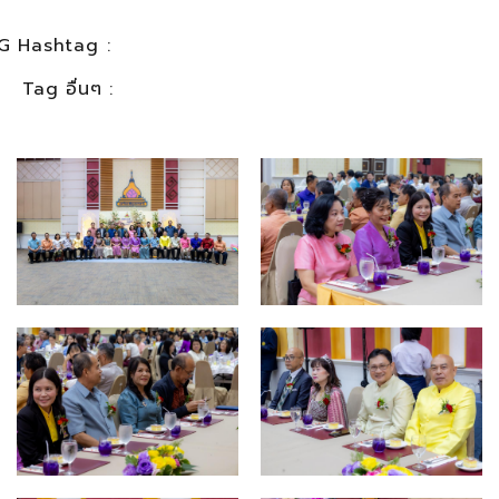
G Hashtag :
Tag อื่นๆ :