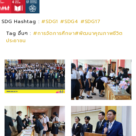
SDG Hashtag :
#SDG1
#SDG4
#SDG17
Tag อื่นๆ :
#การจัดการศึกษา#พัฒนาคุณภาพชีวิต
ประชาชน