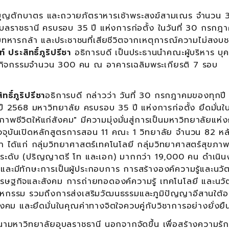
กบาตร และถวายภัตราหารเช้าพระสงฆ์สามเณร จำนวน 3
บลราชธานี ครบรอบ 35 ปี แห่งการก่อตั้ง ในวันที่ 30 กรกฎ
กับทหารกล้า และประชาชนที่เสียชีวิตจากเหตุการณ์ความไม่สง
 ประสิทธิ์ภูริปรีชา
อธิการบดี เป็นประธานนำคณะผู้บริหาร บุ
่วมกิจกรรมจำนวน 300 คน ณ อาคารเฉลิมพระเกียรติ 7 รอบ
์ภูริปรีชา
อธิการบดี กล่าวว่า วันที่ 30 กรกฎาคมของทุกปี 
 2568 มหาวิทยาลัย ครบรอบ 35 ปี แห่งการก่อตั้ง ยึดมั่นใน
ภาพชีวิตให้แก่สังคม" มีความมุ่งมั่นสู่การเป็นมหาวิทยาลัยแห่
ปัจจุบันเปิดหลักสูตรการสอน 11 คณะ 1 วิทยาลัย จำนวน 82 หล
 ได้แก่ กลุ่มวิทยาศาสตร์เทคโนโลยี กลุ่มวิทยาศาสตร์สุขภา
ุกระดับ (ปริญญาตรี โท และเอก) มากกว่า 19,000 คน ดำเนิ
งและมีทักษะการเป็นผู้ประกอบการ การสร้างองค์ความรู้และนว
เศรษฐกิจและสังคม การถ่ายทอดองค์ความรู้ เทคโนโลยี และนวัต
รรม รวมถึงการส่งเสริมวัฒนธรรมและภูมิปัญญาอีสานใต้อ
สังคม และยึดมั่นในคุณค่าทางจิตใจควบคู่กับวิชาการอย่างยั่งยื
ทยาลัยอุบลราชธานี นอกจากจัดขึ้น เพื่อสร้างความรั