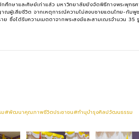
ักศึกษาและศิษย์เก่าแล้ว มหาวิทยาลัยยังจัดพิธีทางพระพุทธ
ญาณผู้เสียชีวิต จากเหตุการณ์ความไม่สงบชายแดนไทย-กัมพู
าย ซึ่งได้รับความเมตตาจากพระสงฆ์และสามเณรจำนวน 35 รู
รรม#พัฒนาคุณภาพชีวิตประชาชน#ทำนุบำรุงศิลปวัฒนธรรม