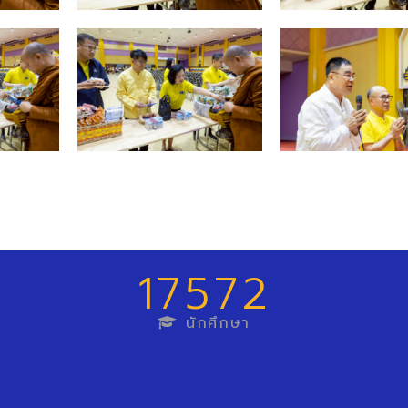
17572
นักศึกษา