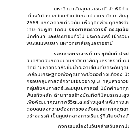
มหาวิทยาลัยอุบลราชธานี จัดพิธีทำบุญตั
เนื่องในโอกาสวันคล้ายวันสถาปนามหาวิทยาลัยอุ
2568 และโอกาสเดียวกัน เพื่ออุทิศส่วนกุศลให้
ไทย-กัมพูชา โดยมี
รองศาสตราจารย์ ดร.ชุตินันท์
นักศึกษา และประชาชนทั่วไป ประกอบพิธี เข้าร
พระชนมพรรษา มหาวิทยาลัยอุบลราชธานี
รองศาสตราจารย์ ดร.ชุตินันท์ ประสิทธิ
วันคล้ายวันสถาปนามหาวิทยาลัยอุบลราชธานี ในปี
ทัศน์ "มหาวิทยาลัยชั้นนำในอาเซียนที่ยกระดับคุณ
เคลื่อนเศรษฐกิจเพื่อคุณภาพชีวิตอย่างแท้จริง 
ครอบคลุมศาสตร์ความเชี่ยวชาญ 3 กลุ่มสาขาวิชา
กลุ่มสังคมศาสตร์และมนุษยศาสตร์ มีนักศึกษาท
พันธกิจหลัก ด้านการสร้างบัณฑิตที่มีสมรรถนะสู
เพื่อพัฒนาคุณภาพชีวิตและสร้างมูลค่าเพิ่มทาง
ตอบสนองความต้องการของสังคมและภาคอุตสาหก
สร้างสรรค์ เป็นศูนย์กลางการเรียนรู้ที่เคียงข้าง
กิจกรรมเนื่องในวันคล้ายวันสถาปนามหาวิ