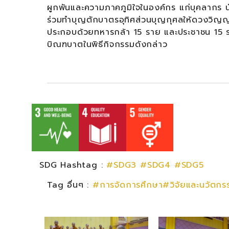
ผูกพันและความภาคภูมิใจในองค์กร แก่บุคลากร น
ร่วมทำบุญตักบาตรอุทิศส่วนบุญกุศลให้ดวงวิญ
ประกอบด้วยทหารกล้า 15 ราย และประชาชน 15 ร
บิณฑบาตในพิธีกิจกรรมดังกล่าว
SDG Hashtag :
#SDG3
#SDG4
#SDG5
Tag อื่นๆ :
#การจัดการศึกษา#วิจัยและนวัตก