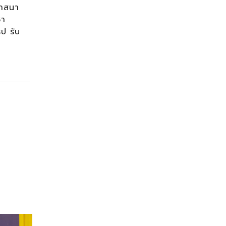
ศาสนา
ชา
ป รับ