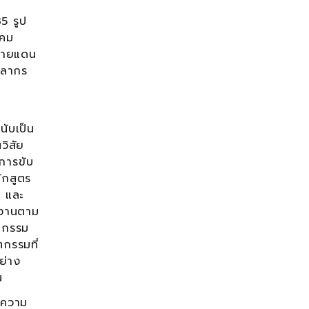
5 รูป
าคม
บชายแดน
คลากร
นับเป็น
วิสัย
งการขับ
ักสูตร
พ และ
นงานตาม
ัตกรรม
กรรมที่
ย่าง
น
กความ