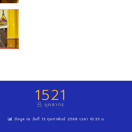
1521
บุคลากร
ข้อมูล ณ วันที่ 13 กุมภาพันธ์ 2568 เวลา 10.33 น.