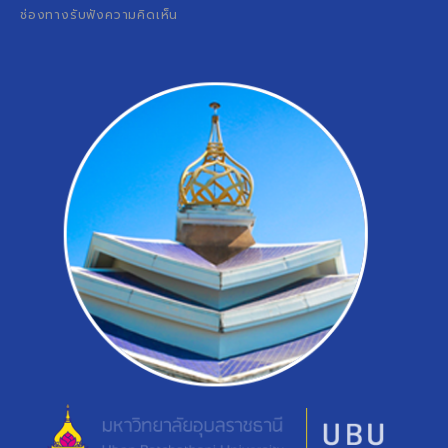
ช่องทางรับฟังความคิดเห็น