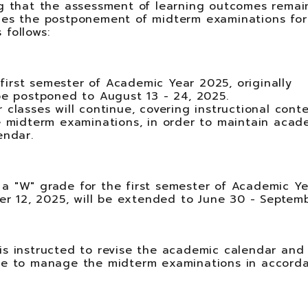
ng that the assessment of learning outcomes remai
nces the postponement of midterm examinations for
 follows:
irst semester of Academic Year 2025, originally
 be postponed to
August 13 - 24, 2025
.
 classes will continue, covering instructional cont
he midterm examinations, in order to maintain acad
endar.
 a "W" grade for the first semester of Academic Ye
ber 12, 2025, will be extended to
June 30 - Septemb
is instructed to revise the academic calendar and
ege to manage the midterm examinations in accord