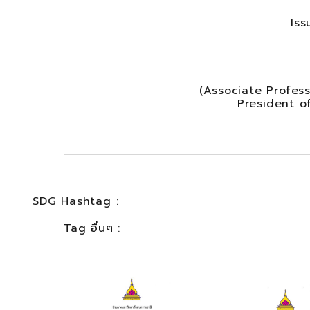
Iss
(Associate Profess
President o
SDG Hashtag :
Tag อื่นๆ :