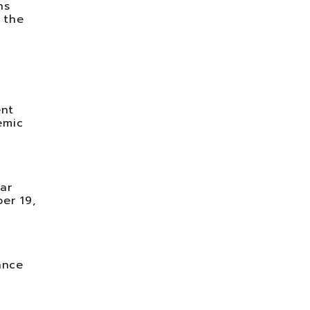
ns
 the
ent
emic
ar
er 19,
ance