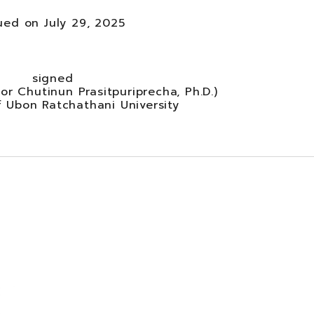
ued on July 29, 2025
signed
or Chutinun Prasitpuriprecha, Ph.D.)
f Ubon Ratchathani University