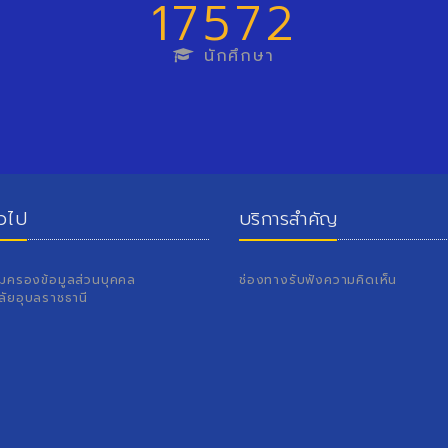
17572
นักศึกษา
่วไป
บริการสำคัญ
้มครองข้อมูลส่วนบุคคล
ช่องทางรับฟังความคิดเห็น
ลัยอุบลราชธานี