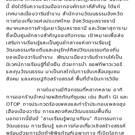
นี้ ยังได้รับความร่วมมือจากองค์กรภาคีสำคัญ ได้แก่
เทศบาลเมืองวารินชำราบ สำนักงานวัฒนธรรมจังหวัด
การท่องเที่ยวแห่งประเทศไทย จังหวัดอุบลราชธานี
สมาคมหอการค้ารุ่นเยาว์อุบลราชธานี และวัดผาสุการาม
ซึ่งเป็นศูนย์กลางสำคัญของกิจกรรม เป้าหมายเพื่อส่ง
เสริมการเรียนรู้และเป็นศูนย์กลางแห่งการเรียนรู้
วัฒนธรรมท้องถิ่นและอนุรักษ์ศิลปวัฒนธรรมท้องถิ่น
ของเมืองวารินชำราบ พัฒนาเมืองวารินชำราบให้เป็น
นิเวศน์การเรียนรู้ที่ยั่งยืน ด้วยการนำ ซอฟท์พาวเวอร์
และทุนวัฒนธรรม มาเป็นกลไกในการขับเคลื่อนชุมชน
สังคม และเศรษฐกิจสร้างสรรค์ พื้นที่ดำเนินการวิจัย
ภายในงานมีกิจกรรมที่หลากหลาย อาทิ
การออกร้านจำหน่ายผลิตภัณฑ์ชุมชน เช่น สินค้า GI และ
OTOP การประกวดร้องเพลงและท่ารำประกอบเพลงฮุง
เฮืองเมืองวาริน การแสดงศิลปวัฒนธรรมพื้นถิ่น
นอกจากนี้ยังมี “ลานเรียนรู้พญาเทียน” กิจกรรมทาง
วัฒนธรรม การเรียนรู้ และการท่องเที่ยวเชิงสร้างสรรค์
พร้อมด้วยการจัดทำพิพิธภัณฑ์เฉพาะทาง ที่เปิดโอกาส