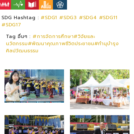
SDG Hashtag :
#SDG1
#SDG3
#SDG4
#SDG11
#SDG17
Tag อื่นๆ :
#การจัดการศึกษา#วิจัยและ
นวัตกรรม#พัฒนาคุณภาพชีวิตประชาชน#ทำนุบำรุง
ศิลปวัฒนธรรม