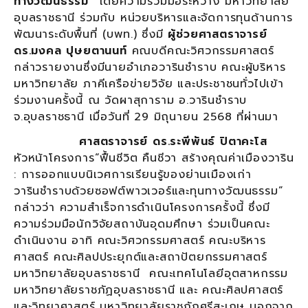
ทางวัฒนธรรม”
โดยความร่วมมือระหว่าง มหาวิทยาลัย
อุบลราชธานี ร่วมกับ หน่วยบริหารและจัดการทุนด้านการ
พัฒนาระดับพื้นที่ (บพท.) ซึ่งมี
ผู้ช่วยศาสตราจารย์
ดร.มงคล ปุษยตานนท์
คณบดีคณะวิศวกรรมศาสตร์
กล่าวรายงานซึ่งมีนายอำเภอวารินชำราบ คณะผู้บริหาร
มหาวิทยาลัย ภาคีเครือข่ายวิจัย และประชาชนทั่วไปเข้า
ร่วมงานครั้งนี้ ณ วัดผาสุการาม อ.วารินชำราบ
จ.อุบลราชธานี เมื่อวันที่ 29 มิถุนายน 2568 ที่ผ่านมา
ศาสตราจารย์ ดร.ระพีพันธ์ ปิตาคะโส
หัวหน้าโครงการ“ฟื้นชีวิต คืนชีวา สร้างคุณค่าเมืองวาริน
: การออกแบบนิเวศการเรียนรู้ของย่านเมืองเก่า
วารินชำราบด้วยซอฟต์พาวเวอร์และทุนทางวัฒนธรรม”
กล่าวว่า ความสำเร็จการดำเนินโครงการครั้งนี้ ซึ่งมี
ความร่วมมือนักวิจัยสถาบันอุดมศึกษา ร่วมเป็นคณะ
ดำเนินงาน อาทิ คณะวิศวกรรมศาสตร์ คณะบริหาร
ศาสตร์ คณะศิลปประยุกต์และสถาปัตยกรรมศาสตร์
มหาวิทยาลัยอุบลราชธานี คณะเทคโนโลยีอุตสาหกรรม
มหาวิทยาลัยราชภัฏอุบลราชธานี และ คณะศิลปศาสตร์
และวิทยาศาสตร์ มหาวิทยาลัยราชภัฏศรีสะเกษ นอกจาก