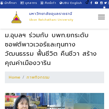
นักศึกษา
บุคลากร
ศิษย์เก่า
UBU English
|
มหาวิทยาลัยอุบลราชธานี
Ubon Ratchathani University
ม.อุบลฯ ร่วมกับ บพท.ยกระดับ
ซอฟต์พาวเวอร์และทุนทาง
วัฒนธรรม ฟื้นชีวิต คืนชีวา สร้าง
คุณค่าเมืองวาริน
Home
ภาพกิจกรรม