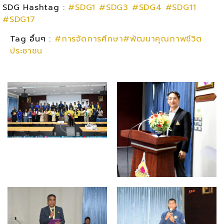
SDG Hashtag :
#SDG1
#SDG3
#SDG4
#SDG11
#SDG17
Tag อื่นๆ :
#การจัดการศึกษา#พัฒนาคุณภาพชีวิต
ประชาชน