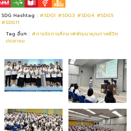
SDG Hashtag :
#SDG1
#SDG3
#SDG4
#SDG5
#SDG11
Tag อื่นๆ :
#การจัดการศึกษา#พัฒนาคุณภาพชีวิต
ประชาชน