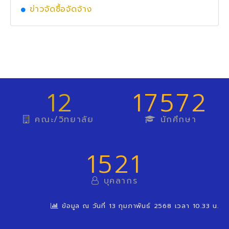
ข่าวจัดซื้อจัดจ้าง
12
17572
คณะ/วิทยาลัย
นักศึกษา
1521
บุคลากร
ข้อมูล ณ วันที่ 13 กุมภาพันธ์ 2568 เวลา 10.33 น.