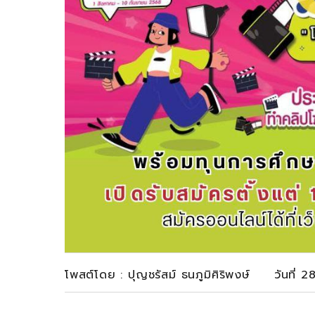
โพสต์โดย : ปุญชรัสม์ ธนภูมิศิริพงษ์ วันที่