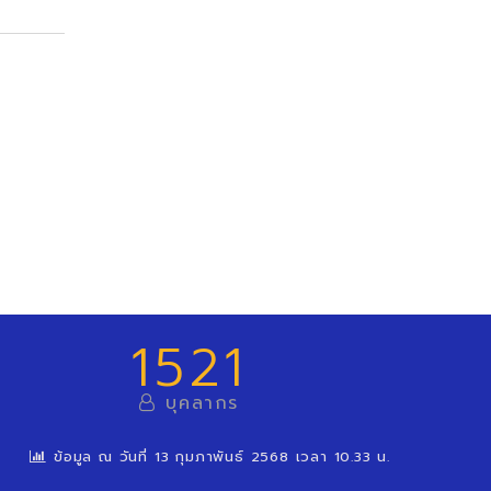
1521
บุคลากร
ข้อมูล ณ วันที่ 13 กุมภาพันธ์ 2568 เวลา 10.33 น.