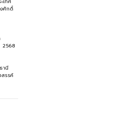
ระเทศ
ศักดิ์
ย
ำ
ศ. 2568
ธานี
งสรรค์