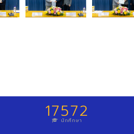
17572
นักศึกษา