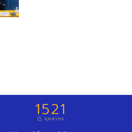
1521
บุคลากร