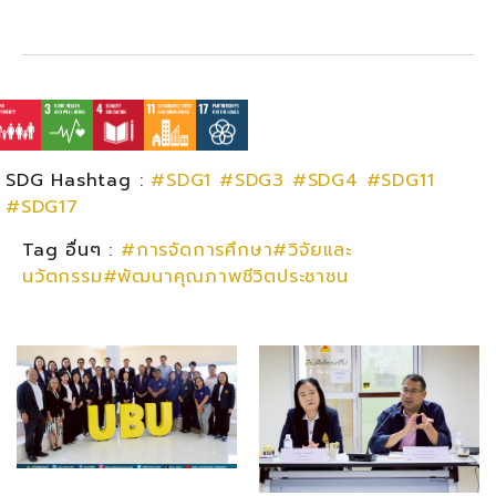
SDG Hashtag :
#SDG1
#SDG3
#SDG4
#SDG11
#SDG17
Tag อื่นๆ :
#การจัดการศึกษา#วิจัยและ
นวัตกรรม#พัฒนาคุณภาพชีวิตประชาชน