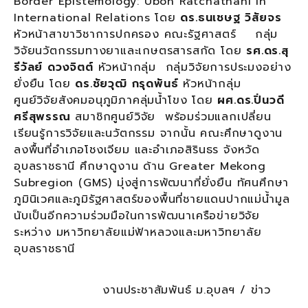
Border Epistemology: Ubon Ratchathani in
International Relations โดย
ดร.ธนเชษฐ วิสัยจร
หัวหน้าสาขาวิชาการปกครอง คณะรัฐศาสตร์ กลุ่ม
วิจัยนวัตกรรมทางยาและเกษตรสารสกัด โดย
รศ.ดร.สุ
รีวัลย์ ดวงจิตต์
หัวหน้ากลุ่ม กลุ่มวิจัยการประมงอย่าง
ยั่งยืน โดย
ดร.ชัยวุฒิ กรุดพันธ์
หัวหน้ากลุ่ม
ศูนย์วิจัยสังคมอนุภูมิภาคลุ่มน้ำโขง โดย
ผศ.ดร.ปิ่นวดี
ศรีสุพรรณ
สมาชิกศูนย์วิจัย พร้อมร่วมแลกเปลี่ยน
เรียนรู้การวิจัยและนวัตกรรม จากนั้น คณะศึกษาดูงาน
ลงพื้นที่อำเภอโชงเจียม และอำเภอสิรินธร จังหวัด
อุบลราชธานี ศึกษาดูงาน ด้าน Greater Mekong
Subregion (GMS) มุ่งสู่การพัฒนาที่ยั่งยืน ทัศนศึกษา
ภูมินิเวศและภูมิรัฐศาสตร์ของพื้นที่ชายแดนปากแม่น้ำมูล
นับเป็นอีกความร่วมมือในการพัฒนาเครือข่ายวิจัย
ระหว่าง มหาวิทยาลัยแม่ฟ้าหลวงและมหาวิทยาลัย
อุบลราชธานี
งานประชาสัมพันธ์ ม.อุบลฯ / ข่าว