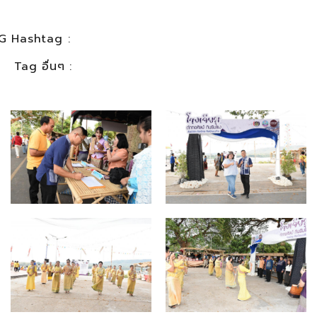
G Hashtag :
Tag อื่นๆ :