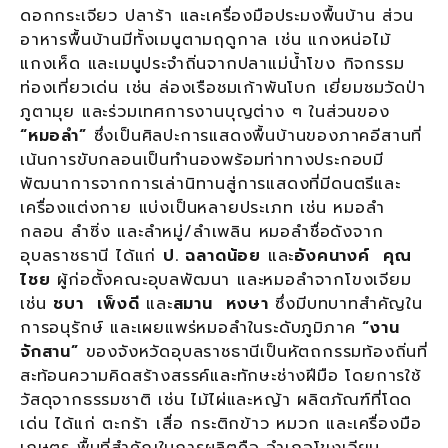
ดอกกระเจียว ปลาร้า และเครื่องมือประมงพื้นบ้าน ส่วน
อาหารพื้นบ้านมีทั้งเมนูตามฤดูกาล เช่น แกงหน่อไม้
แกงเห็ด และเมนูประจำถิ่นจากปลาแม่น้ำโขง กิจกรรม
ท่องเที่ยวเด่น เช่น ล่องเรือชมเก้าพันโบก เยี่ยมชมวัดป่า
ภูตามุย และร่วมเทศการงานบุญต่าง ๆ ในส่วนของ
“หมอลำ”
ซึ่งเป็นศิลปะการแสดงพื้นบ้านของภาคอีสานที่
เน้นการขับกลอนเป็นทำนองพร้อมท่าทางประกอบมี
พัฒนาการจากการเล่านิทานสู่การแสดงที่มีดนตรีและ
เครื่องแต่งกาย แบ่งเป็นหลายประเภท เช่น หมอลำ
กลอน ลำซิ่ง และลำหมู่/ลำเพลิน หมอลำชื่อดังจาก
อุบลราชธานี ได้แก่
ป. ฉลาดน้อย
และ
อังคนางค์ คุณ
ไชย
ผู้ก่อตั้งคณะอุบลพัฒนา และหมอลำจากโขงเจียม
เช่น
ชบา เพ็งดี
และ
สมาน หงษา
ซึ่งมีบทบาทสำคัญใน
การอนุรักษ์ และเผยแพร่หมอลำในระดับภูมิภาค
“งาน
จักสาน”
ของจังหวัดอุบลราชธานีเป็นหัตถกรรมท้องถิ่นที่
สะท้อนความคิดสร้างสรรค์และทักษะช่างฝีมือ โดยการใช้
วัสดุจากธรรมชาติ เช่น ไม้ไผ่และหญ้า ผลิตภัณฑ์ที่โดด
เด่น ได้แก่ ตะกร้า เสื่อ กระติกข้าว หมวก และเครื่องมือ
เกษตร พื้นที่สำคัญในการผลิตคือ อำเภอโขงเจียม