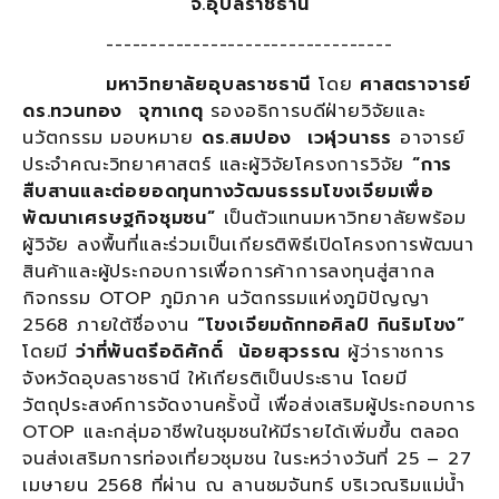
จ.อุบลราชธานี
---------------------------------
มหาวิทยาลัยอุบลราชธานี
โดย
ศาสตราจารย์
ดร.ทวนทอง จุฑาเกตุ
รองอธิการบดีฝ่ายวิจัยและ
นวัตกรรม มอบหมาย
ดร.สมปอง เวฬุวนาธร
อาจารย์
ประจำคณะวิทยาศาสตร์ และผู้วิจัยโครงการวิจัย
“การ
สืบสานและต่อยอดทุนทางวัฒนธรรมโขงเจียมเพื่อ
พัฒนาเศรษฐกิจชุมชน”
เป็นตัวแทนมหาวิทยาลัยพร้อม
ผู้วิจัย ลงพื้นที่และร่วมเป็นเกียรติพิธีเปิดโครงการพัฒนา
สินค้าและผู้ประกอบการเพื่อการค้าการลงทุนสู่สากล
กิจกรรม OTOP ภูมิภาค นวัตกรรมแห่งภูมิปัญญา
2568 ภายใต้ชื่องาน
“โขงเจียมถักทอศิลป์ กินริมโขง”
โดยมี
ว่าที่พันตรีอดิศักดิ์ น้อยสุวรรณ
ผู้ว่าราชการ
จังหวัดอุบลราชธานี ให้เกียรติเป็นประธาน โดยมี
วัตถุประสงค์การจัดงานครั้งนี้ เพื่อส่งเสริมผู้ประกอบการ
OTOP และกลุ่มอาชีพในชุมชนให้มีรายได้เพิ่มขึ้น ตลอด
จนส่งเสริมการท่องเที่ยวชุมชน ในระหว่างวันที่ 25 – 27
เมษายน 2568 ที่ผ่าน ณ ลานชมจันทร์ บริเวณริมแม่น้ำ