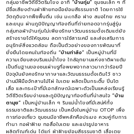
กลุ่มอาชีพวิถีชีวิตริมโขง อาทิ
“บ้านกุ่ม”
ชุมชนเล็ก ๆ ที่
มีชื่อเสียงด้านผ้าฝ้ายทอมือย้อมสีธรรมชาติ โดยการใช้
วัตถุดิบจากพืชพื้นถิ่น เช่น มะเกลือ ฝาง สมอไทย คราม
และขนุน ผ่านภูมิปัญญาท้องถิ่นที่ถ่ายทอดจากรุ่นสู่รุ่น
กลุ่มทอผ้าบ้านกุ่มไม่เพียงรักษาวัฒนธรรมดั้งเดิมแต่ยัง
สร้างรายได้ให้ชุมชน ลดการใช้สารเคมี และส่งเสริมการ
อนุรักษ์สิ่งแวดล้อม ถือเป็นตัวอย่างของการพัฒนาที่
ยั่งยืนโดยคนในท้องถิ่น
“บ้านท่าล้ง”
เป็นหมู่บ้านที่มี
ความเงียบสงบริมแม่น้ำโขง ใกล้อุทยานแห่งชาติผาแต้ม
เป็นถิ่นฐานของชนเผ่าบรูที่อพยพจากลาวมากว่าร้อยปี
ปัจจุบันยังคงรักษาภาษาและวัฒนธรรมดั้งเดิมไว้ ชาว
บ้านมีฝีมือจักสานไม้ไผ่ ใบเตย ผลิตเป็นกระติ๊บ ปิ่นโต
เสื่อ และกระเป๋าที่มีเอกลักษณ์เฉพาะตัวเป็นแหล่งเรียนรู้
วิถีชีวิตเรียบง่ายและภูมิปัญญาท้องถิ่นที่น่าสนใจ
“บ้าน
ตามุย”
เป็นหมู่บ้านเล็ก ๆ ริมแม่น้ำโขงที่มีเสน่ห์ทั้ง
ธรรมชาติและวัฒนธรรม เป็นหนึ่งในหมู่บ้าน OTOP เพื่อ
การท่องเที่ยว ชุมชนมีอาชีพหลักคือประมง ควบคู่กับการ
ทำนา ทอผ้าฝ้าย ทอสื่อใบเตย และแปรรูปอาหาร
ผลิตภัณฑ์เด่น ได้แก่ ผ้าฝ้ายย้อมสีธรรมชาติ เสื่อเตย