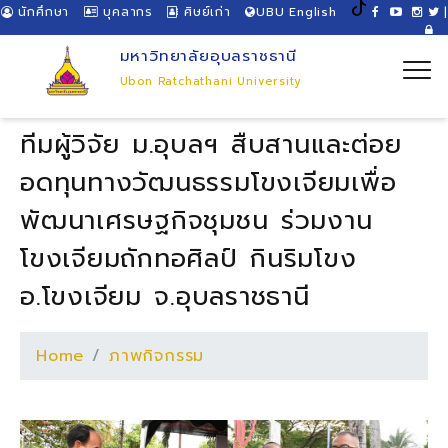
นักศึกษา
บุคลากร
ศิษย์เก่า
UBU English
|
มหาวิทยาลัยอุบลราชธานี
Ubon Ratchathani University
ทีมผู้วิจัย ม.อุบลฯ สืบสานและต่อย
อดทุนทางวัฒนธรรมโขงเจียมเพื่อ
พัฒนาเศรษฐกิจชุมชน ร่วมงาน
โขงเจียมถักทอศิลป์ กินริมโขง
อ.โขงเจียม จ.อุบลราชธานี
Home
ภาพกิจกรรม