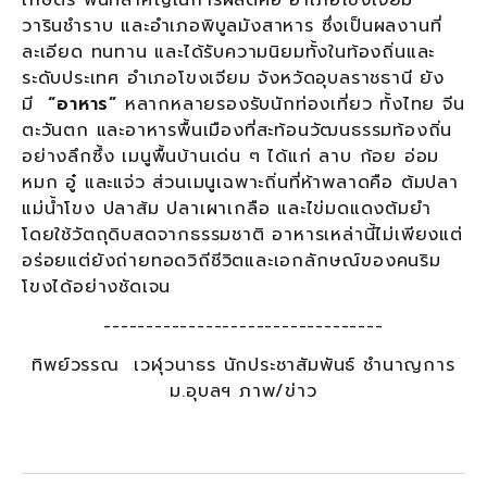
วารินชำราบ และอำเภอพิบูลมังสาหาร ซึ่งเป็นผลงานที่
ละเอียด ทนทาน และได้รับความนิยมทั้งในท้องถิ่นและ
ระดับประเทศ อำเภอโขงเจียม จังหวัดอุบลราชธานี ยัง
มี
“อาหาร”
หลากหลายรองรับนักท่องเที่ยว ทั้งไทย จีน
ตะวันตก และอาหารพื้นเมืองที่สะท้อนวัฒนธรรมท้องถิ่น
อย่างลึกซึ้ง เมนูพื้นบ้านเด่น ๆ ได้แก่ ลาบ ก้อย อ่อม
หมก อู๋ และแจ่ว ส่วนเมนูเฉพาะถิ่นที่ห้าพลาดคือ ต้มปลา
แม่น้ำโขง ปลาส้ม ปลาเผาเกลือ และไข่มดแดงต้มยำ
โดยใช้วัตถุดิบสดจากธรรมชาติ อาหารเหล่านี้ไม่เพียงแต่
อร่อยแต่ยังถ่ายทอดวิถีชีวิตและเอกลักษณ์ของคนริม
โขงได้อย่างชัดเจน
---------------------------------
ทิพย์วรรณ เวฬุวนาธร นักประชาสัมพันธ์ ชำนาญการ
ม.อุบลฯ ภาพ/ข่าว