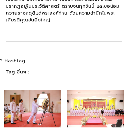
ปรากฏอยู่ในประวัติศาสตร์ ตราบจนทุกวันนี้ และขอน้อม
ถวายราชสดุดีแด่พระองค์ท่าน ด้วยความสำนึกในพระ
เกียรติคุณอันยิ่งใหญ่
G Hashtag :
Tag อื่นๆ :