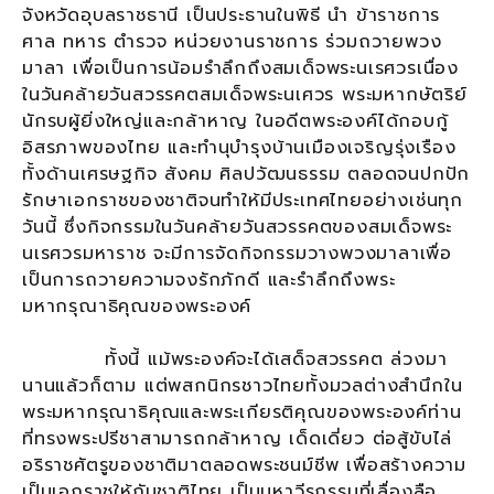
จังหวัดอุบลราชธานี เป็นประธานในพิธี นำ ข้าราชการ
ศาล ทหาร ตำรวจ หน่วยงานราชการ ร่วมถวายพวง
มาลา เพื่อเป็นการน้อมรำลึกถึงสมเด็จพระนเรศวรเนื่อง
ในวันคล้ายวันสวรรคตสมเด็จพระนเศวร พระมหากษัตริย์
นักรบผู้ยิ่งใหญ่และกล้าหาญ ในอดีตพระองค์ได้กอบกู้
อิสรภาพของไทย และทำนุบำรุงบ้านเมืองเจริญรุ่งเรือง
ทั้งด้านเศรษฐกิจ สังคม ศิลปวัฒนธรรม ตลอดจนปกปัก
รักษาเอกราชของชาติจนทำให้มีประเทศไทยอย่างเช่นทุก
วันนี้ ซึ่งกิจกรรมในวันคล้ายวันสวรรคตของสมเด็จพระ
นเรศวรมหาราช จะมีการจัดกิจกรรมวางพวงมาลาเพื่อ
เป็นการถวายความจงรักภักดี และรำลึกถึงพระ
มหากรุณาธิคุณของพระองค์
ทั้งนี้ แม้พระองค์จะได้เสด็จสวรรคต ล่วงมา
นานแล้วก็ตาม แต่พสกนิกรชาวไทยทั้งมวลต่างสำนึกใน
พระมหากรุณาธิคุณและพระเกียรติคุณของพระองค์ท่าน
ที่ทรงพระปรีชาสามารถกล้าหาญ เด็ดเดี่ยว ต่อสู้ขับไล่
อริราชศัตรูของชาติมาตลอดพระชนม์ชีพ เพื่อสร้างความ
เป็นเอกราชให้กับชาติไทย เป็นมหาวีรกรรมที่เลื่องลือ