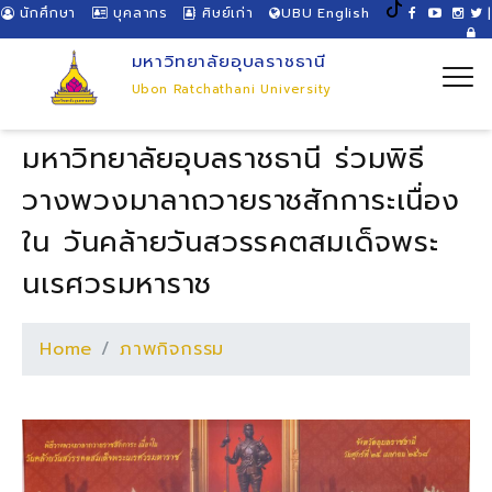
นักศึกษา
บุคลากร
ศิษย์เก่า
UBU English
|
มหาวิทยาลัยอุบลราชธานี
Ubon Ratchathani University
มหาวิทยาลัยอุบลราชธานี ร่วมพิธี
วางพวงมาลาถวายราชสักการะเนื่อง
ใน วันคล้ายวันสวรรคตสมเด็จพระ
นเรศวรมหาราช
Home
ภาพกิจกรรม