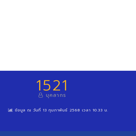
1521
บุคลากร
ข้อมูล ณ วันที่ 13 กุมภาพันธ์ 2568 เวลา 10.33 น.