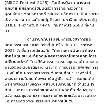
(BRICC Festival 2025) รับเกียรติจาก
นางสาว
ศุภมาส อิศรภักดี
รัฐมนตรีว่าการกระทรวงการ
อุดมศึกษา วิทยาศาสตร์ วิจัยและนวัตกรรม เป็นประธาน
เปิดงาน ณ ณ เวทีราชภัฏภิรมย์ มหาวิทยาลัยราชภัฏ
บุรีรัมย์ ระหว่างวันที่ 14-16 กุมภาพันธ์ 2568 ที่ผ่าน
มา
งานราชภัฏบุรีรัมย์มหกรรมวิชาการและ
วัฒนธรรมนานาชาติ ครั้งที่ 8 หรือ BRICC Festival
2025 จัดขึ้นภายใต้แนวคิด
“ทิศทางการจัดการศึกษา
สำหรับชุมชนและท้องถิ่นในสภาวการณ์ของโลกที่มีการ
เปลี่ยนแปลง”
โดยมีกิจกรรม การประชุมและนำเสนอผล
งานวิจัยระดับชาติและนานาชาติ การบรรยายพิเศษ การ
แข่งขันทักษะทางวิชาการระดับอุดมศึกษา รางวัลโล่
พระราชทานในสมเด็จพระกนิษฐาธิราชเจ้า กรมสมเด็จ
พระเทพรัตนราชสุดาฯ สยามบรมราชกุมารี จำนวน 19
ทักษะ มหกรรมการจัดแสดงสินค้าผลิตภัณฑ์ชุมชนและ
นวัตกรรมชุมชน และการแสดงศิลปะและวัฒนธรรมไทย
และการแสดงวัฒนธรรมนานาชาติเป็นต้น