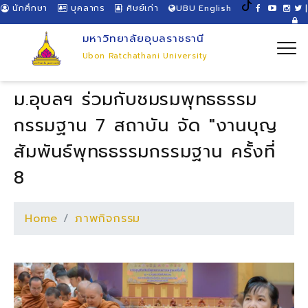
นักศึกษา
บุคลากร
ศิษย์เก่า
UBU English
|
มหาวิทยาลัยอุบลราชธานี
Ubon Ratchathani University
ม.อุบลฯ ร่วมกับชมรมพุทธธรรม
กรรมฐาน 7 สถาบัน จัด "งานบุญ
สัมพันธ์พุทธธรรมกรรมฐาน ครั้งที่
8
Home
ภาพกิจกรรม