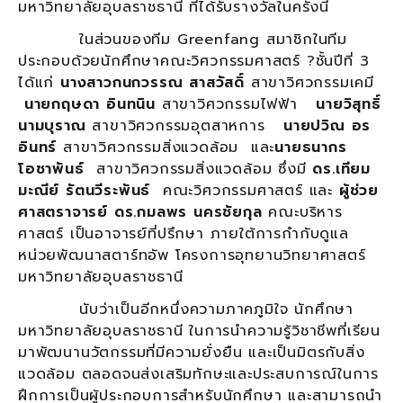
มหาวิทยาลัยอุบลราชธานี ที่ได้รับรางวัลในครั้งนี้
ในส่วนของทีม Greenfang สมาชิกในทีม
ประกอบด้วยนักศึกษาคณะวิศวกรรมศาสตร์ ?ชั้นปีที่ 3
ได้แก่
นางสาวกนกวรรณ สาสวัสดิ์
สาขาวิศวกรรมเคมี
นายกฤษดา อินทนิน
สาขาวิศวกรรมไฟฟ้า
นายวิสุทธิ์
นามบุราณ
สาขาวิศวกรรมอุตสาหการ
นายปวิณ อร
อินทร์
สาขาวิศวกรรมสิ่งแวดล้อม และ
นายธนากร
โอชาพันธ์
สาขาวิศวกรรมสิ่งแวดล้อม ซึ่งมี
ดร.เทียม
มะณีย์ รัตนวีระพันธ์
คณะวิศวกรรมศาสตร์ และ
ผู้ช่วย
ศาสตราจารย์ ดร.กมลพร นครชัยกุล
คณะบริหาร
ศาสตร์ เป็นอาจารย์ที่ปรึกษา ภายใต้การกำกับดูแล
หน่วยพัฒนาสตาร์ทอัพ โครงการอุทยานวิทยาศาสตร์
มหาวิทยาลัยอุบลราชธานี
นับว่าเป็นอีกหนึ่งความภาคภูมิใจ นักศึกษา
มหาวิทยาลัยอุบลราชธานี ในการนำความรู้วิชาชีพที่เรียน
มาพัฒนานวัตกรรมที่มีความยั่งยืน และเป็นมิตรกับสิ่ง
แวดล้อม ตลอดจนส่งเสริมทักษะและประสบการณ์ในการ
ฝึกการเป็นผู้ประกอบการสำหรับนักศึกษา และสามารถนำ