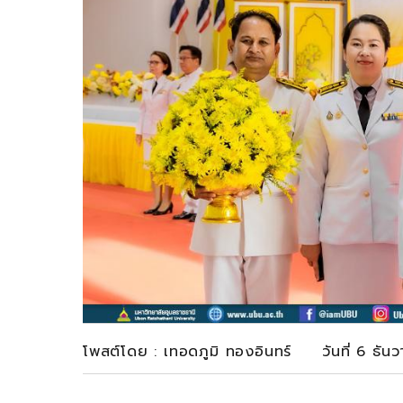
โพสต์โดย : เทอดภูมิ ทองอินทร์ วันที่ 6 ธั