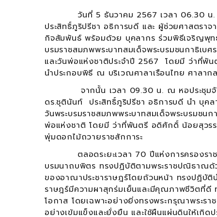
วันที่ 5 ธันวาคม 2567 เวลา 06.30 น. มหา
ประสิทธิ์ภูริปรีชา อธิการบดี และ ผู้ช่วยศาสตรา
กิจสัมพันธ์ พร้อมด้วย บุคลากร ร่วมพิธีเจริญ
บรมราชสมภพพระบาทสมเด็จพระบรมชนกาธิเบศร ม
และวันพ่อแห่งชาติประจำปี 2567 โดยมี ว่าที่พันต
นำประกอบพิธี ณ บริเวณศาลาเรือนไทย ศาลากลา
จากนั้น เวลา 09.30 น. ณ หอประชุมจังหวั
ดร.ชุตินันท์ ประสิทธิ์ภูริปรีชา อธิการบดี นำ บ
วันพระบรมราชสมภพพระบาทสมเด็จพระบรมชนกาธิ
พ่อแห่งชาติ โดยมี ว่าที่พันตรี อดิศักดิ์ น้อยส
พุ่มดอกไม้ถวายราชสักการะ
ตลอดระยะเวลา 70 ปีแห่งการครองราชย์ พ
บรมนาถบพิตร ทรงปฏิบัติตามพระราชปณิธาณด้วยพ
ของอาณาประชาราษฎร์โดยถ้วนหน้า ทรงปฏิบัติบ
ราษฎร์มีความผาสุกร่มเย็นและมีคุณภาพชีวิตที่ดี
โอกาส โดยเฉพาะอย่างยิ่งทรงพระกรุณาพระราชท
อย่างเข้มแข็งและยั่งยืน และใช้ผืนแผ่นดินให้