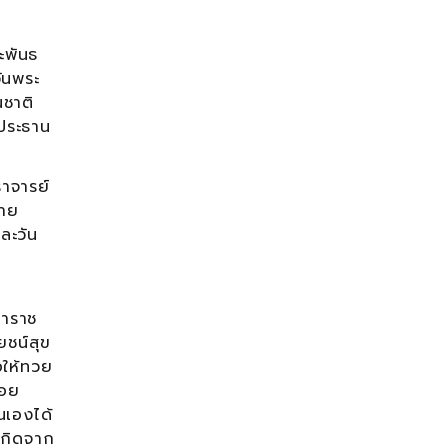
์
ะพันธ
ันพระ
ชาติ
นประธาน
าจารย์
้าย
ละวัน
าราช
ชน์สุข
อให้ทวย
้อย
นเองได้
เกิดจาก