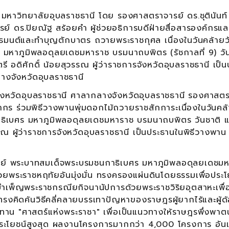
วิทยาลัยอุบลราชธานี โดย รองศาสตราจารย์ ดร.ชุตินันท
จารย์ ดร.ปิยณัฐ สร้อยคำ ผู้ช่วยอธิการบดีฝ่ายสื่อสารองค์กรแล
พุทธมนต์และทำบุญตักบาตร ถวายพระราชกุศล เนื่องในวันคล้ายว
หาภูมิพลอดุลยเดชมหาราช บรมนาถบพิตร (รัชกาลที่ 9) วัน
รี อดิศักดิ์ น้อยสุวรรณ ผู้ว่าราชการจังหวัดอุบลราชธานี เป็
งจังหวัดอุบลราชธานี
ดอุบลราชธานี ศาลากลางจังหวัดอุบลราชธานี รองศาสตร
ุคลากร ร่วมพิธีวางพานพุ่มดอกไม้ถวายราชสักการะเนื่องในวันคล
เบศร มหาภูมิพลอดุลยเดชมหาราช บรมนาถบพิตร วันชาติ แ
ุวรรณ ผู้ว่าราชการจังหวัดอุบลราชธานี เป็นประธานในพิธีวางพาน
ระบาทสมเด็จพระบรมชนกาธิเบศร มหาภูมิพลอดุลยเดชมห
ระราชหฤทัยอันมุ่งมั่น ทรงครองแผ่นดินโดยธรรมเพื่อประโย
ำเพ็ญพระราชกรณียกิจนานัปการด้วยพระราชวิริยอุตสาหะเพื่
 ทรงคิดค้นวิธีคลี่คลายบรรเทาปัญหาของราษฎรผู้ยากไร้และผู้ด
าน "ศาสตร์แห่งพระราชา" เพื่อเป็นแนวทางให้ราษฎรพึ่งพาต
เกิดประโยชน์สูงสุด ผลงานโครงการมากกว่า 4,000 โครงการ อัน