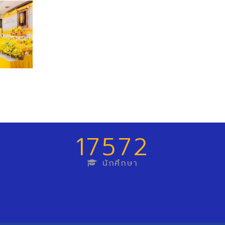
17572
นักศึกษา