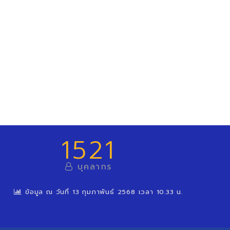
1521
บุคลากร
ข้อมูล ณ วันที่ 13 กุมภาพันธ์ 2568 เวลา 10.33 น.