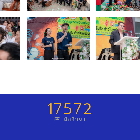
17572
นักศึกษา