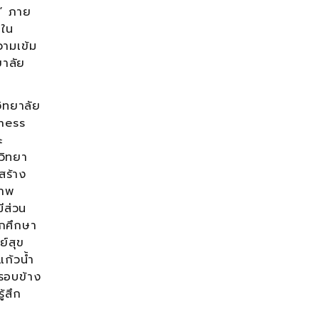
7” ภาย
กใน
วามเข้ม
ยาลัย
วิทยาลัย
lness
ะ
วิทยา
สร้าง
ภาพ
ีส่วน
กศึกษา
ย์สุข
ก้วน้ำ
ลรอบข้าง
้สึก