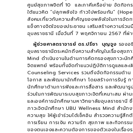
ศูนย์สุขภาพจิตที่ 10 และภาคีเครือข่าย จัดกิ
ใต้แนวคิด “ปลุกพลังใจ ก้าวไปพร้อมกัน” (Hop
สังคมเกี่ยวกับความสำคัญของพลังใจในการจัดกา
แข็งทางจิตใจของประชาชน เสริมสร้างความร่วม
อุบลราชธานี เมื่อวันที่ 7 พฤศจิกายน 2567 ที่ผ่
ผู้ช่วยศาสตราจารย์ ดร.ปรีชา บุญจูง
รองอธิ
อุบลราชธานีตระหนักถึงความสำคัญในเรื่องสุขภา
Mind ดำเนินงานในด้านการคัดกรองสุขภาวะนักศึก
จิตแพทย์ พร้อมทั้งจัดทำแนวปฏิบัติการดูแลและเ
Counseling Services รวมถึงจัดกิจกรรมด้าน P
โอกาส และพัฒนานักศึกษา โดยสร้างการรับรู้ 
นักศึกษาด้านการฟังและการสื่อสาร และพัฒนารูป
ร่วมในการพัฒนาระบบสุขภาวะจิตที่เหมาะสม ผ่
และองค์การนักศึกษามหาวิทยาลัยอุบลราชธานี ซึ
ภาวะจิตนักศึกษา UBU Wellness Mind สำนักงานพ
ความสุข ให้ผู้เข้าร่วมได้เช็คอิน สำรวจความรู้สึ
การเรียน การเงิน ความรัก สุขภาพ และกิจกรรมการ์ด
ของตนเองและความต้องการของตัวเองในเรื่องราว