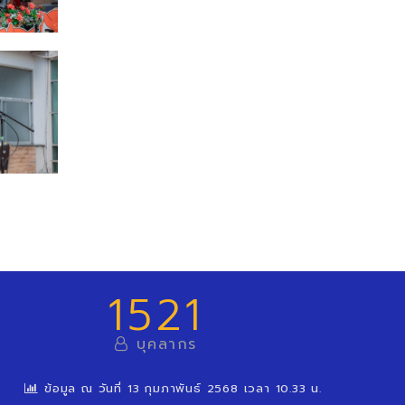
1521
บุคลากร
ข้อมูล ณ วันที่ 13 กุมภาพันธ์ 2568 เวลา 10.33 น.