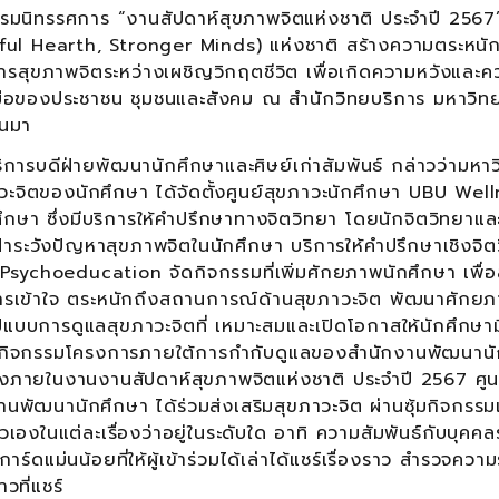
จกรรมนิทรรศการ “งานสัปดาห์สุขภาพจิตแห่งชาติ ประจำปี 256
eful Hearth, Stronger Minds) แห่งชาติ สร้างความตระหนั
รสุขภาพจิตระหว่างเผชิญวิกฤตชีวิต เพื่อเกิดความหวังและค
มือของประชาชน ชุมชนและสังคม ณ สำนักวิทยบริการ มหาวิท
านมา
การบดีฝ่ายพัฒนานักศึกษาและศิษย์เก่าสัมพันธ์ กล่าวว่ามหา
วะจิตของนักศึกษา ได้จัดตั้งศูนย์สุขภาวะนักศึกษา UBU Wel
ษา ซึ่งมีบริการให้คำปรึกษาทางจิตวิทยา โดยนักจิตวิทยาแล
ฝ้าระวังปัญหาสุขภาพจิตในนักศึกษา บริการให้คำปรึกษาเชิงจิต
sychoeducation จัดกิจกรรมที่เพิ่มศักยภาพนักศึกษา เพื่อ
การเข้าใจ ตระหนักถึงสถานการณ์ด้านสุขภาวะจิต พัฒนาศักย
แบบการดูแลสุขภาวะจิตที่ เหมาะสมและเปิดโอกาสให้นักศึกษาม
านกิจกรรมโครงการภายใต้การกำกับดูแลของสำนักงานพัฒนานั
่งภายในงานงานสัปดาห์สุขภาพจิตแห่งชาติ ประจำปี 2567 ศูน
ัฒนานักศึกษา ได้ร่วมส่งเสริมสุขภาวะจิต ผ่านซุ้มกิจกรรมแ
กตัวเองในแต่ละเรื่องว่าอยู่ในระดับใด อาทิ ความสัมพันธ์กับบุคค
แม่นน้อยที่ให้ผู้เข้าร่วมได้เล่าได้แชร์เรื่องราว สำรวจความรู
ที่แชร์