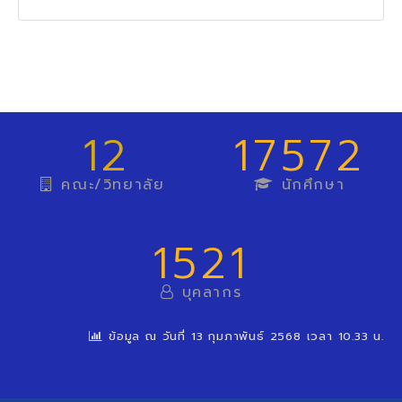
12
17572
คณะ/วิทยาลัย
นักศึกษา
1521
บุคลากร
ข้อมูล ณ วันที่ 13 กุมภาพันธ์ 2568 เวลา 10.33 น.