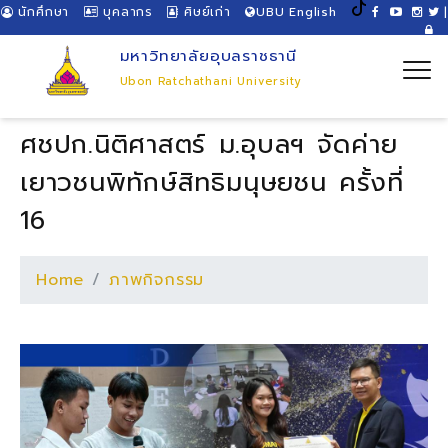
นักศึกษา
บุคลากร
ศิษย์เก่า
UBU English
|
มหาวิทยาลัยอุบลราชธานี
Ubon Ratchathani University
ศชปก.นิติศาสตร์ ม.อุบลฯ จัดค่าย
เยาวชนพิทักษ์สิทธิมนุษยชน ครั้งที่
16
Home
ภาพกิจกรรม