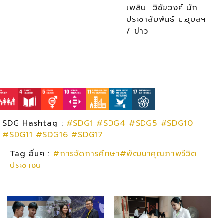
เพลิน วิชัยวงศ์ นัก
ประชาสัมพันธ์ ม.อุบลฯ
/ ข่าว
SDG Hashtag :
#SDG1
#SDG4
#SDG5
#SDG10
#SDG11
#SDG16
#SDG17
Tag อื่นๆ :
#การจัดการศึกษา#พัฒนาคุณภาพชีวิต
ประชาชน