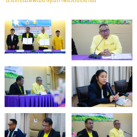
นวัตกรรม#พัฒนาคุณภาพชีวิตประชาชน