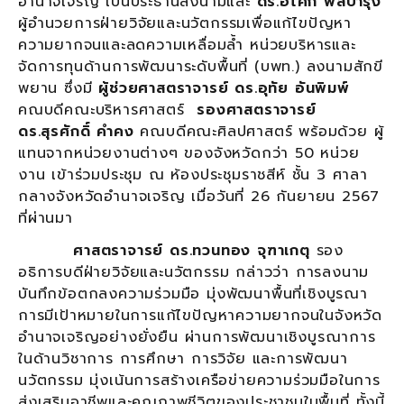
อำนาจเจริญ เป็นประธานลงนามและ
ดร.อโศก พลบำรุง
ผู้อำนวยการฝ่ายวิจัยและนวัตกรรมเพื่อแก้ไขปัญหา
ความยากจนและลดความเหลื่อมล้ำ หน่วยบริหารและ
จัดการทุนด้านการพัฒนาระดับพื้นที่ (บพท.) ลงนามสักขี
พยาน ซึ่งมี
ผู้ช่วยศาสตราจารย์ ดร.อุทัย อันพิมพ์
คณบดีคณะบริหารศาสตร์
รองศาสตราจารย์
ดร.สุรศักดิ์ คำคง
คณบดีคณะศิลปศาสตร์ พร้อมด้วย ผู้
แทนจากหน่วยงานต่างๆ ของจังหวัดกว่า 50 หน่วย
งาน เข้าร่วมประชุม ณ ห้องประชุมราชสีห์ ชั้น 3 ศาลา
กลางจังหวัดอำนาจเจริญ เมื่อวันที่ 26 กันยายน 2567
ที่ผ่านมา
ศาสตราจารย์ ดร.ทวนทอง จุฑาเกตุ
รอง
อธิการบดีฝ่ายวิจัยและนวัตกรรม กล่าวว่า การลงนาม
บันทึกข้อตกลงความร่วมมือ มุ่งพัฒนาพื้นที่เชิงบูรณา
การมีเป้าหมายในการแก้ไขปัญหาความยากจนในจังหวัด
อำนาจเจริญอย่างยั่งยืน ผ่านการพัฒนาเชิงบูรณาการ
ในด้านวิชาการ การศึกษา การวิจัย และการพัฒนา
นวัตกรรม มุ่งเน้นการสร้างเครือข่ายความร่วมมือในการ
ส่งเสริมอาชีพและคุณภาพชีวิตของประชาชนในพื้นที่ ทั้งนี้