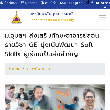
นักศึกษา
บุคลากร
ศิษย์เก่า
UBU English
|
มหาวิทยาลัยอุบลราชธานี
Ubon Ratchathani University
ม.อุบลฯ ส่งเสริมทักษะอาจารย์สอน
รายวิชา GE มุ่งเน้นพัฒนา Soft
Skills ผู้เรียนเป็นสิ่งสำคัญ
Home
ภาพกิจกรรม