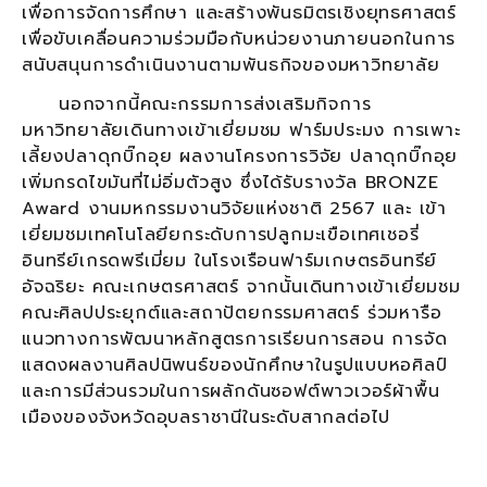
เพื่อการจัดการศึกษา และสร้างพันธมิตรเชิงยุทธศาสตร์
เพื่อขับเคลื่อนความร่วมมือกับหน่วยงานภายนอกในการ
สนับสนุนการดำเนินงานตามพันธกิจของมหาวิทยาลัย
นอกจากนี้คณะกรรมการส่งเสริมกิจการ
มหาวิทยาลัยเดินทางเข้าเยี่ยมชม ฟาร์มประมง การเพาะ
เลี้ยงปลาดุกบิ๊กอุย ผลงานโครงการวิจัย ปลาดุกบิ๊กอุย
เพิ่มกรดไขมันที่ไม่อิ่มตัวสูง ซึ่งได้รับรางวัล BRONZE
Award งานมหกรรมงานวิจัยแห่งชาติ 2567 และ เข้า
เยี่ยมชมเทคโนโลยียกระดับการปลูกมะเขือเทศเชอรี่
อินทรีย์เกรดพรีเมี่ยม ในโรงเรือนฟาร์มเกษตรอินทรีย์
อัจฉริยะ คณะเกษตรศาสตร์ จากนั้นเดินทางเข้าเยี่ยมชม
คณะศิลปประยุกต์และสถาปัตยกรรมศาสตร์ ร่วมหารือ
แนวทางการพัฒนาหลักสูตรการเรียนการสอน การจัด
แสดงผลงานศิลปนิพนธ์ของนักศึกษาในรูปแบบหอศิลป์
และการมีส่วนรวมในการผลักดันซอฟต์พาวเวอร์ผ้าพื้น
เมืองของจังหวัดอุบลราชานีในระดับสากลต่อไป