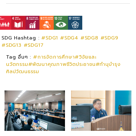
SDG Hashtag :
#SDG1
#SDG4
#SDG8
#SDG9
#SDG13
#SDG17
Tag อื่นๆ :
#การจัดการศึกษา#วิจัยและ
นวัตกรรม#พัฒนาคุณภาพชีวิตประชาชน#ทำนุบำรุง
ศิลปวัฒนธรรม