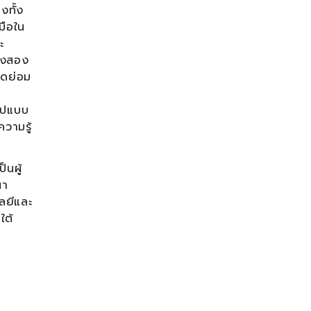
งทั้ง
มือใน
ะ
ั้งสอง
าดย่อม
ูปแบบ
วามรู้
นผู้
นา
โลยีและ
ใต้