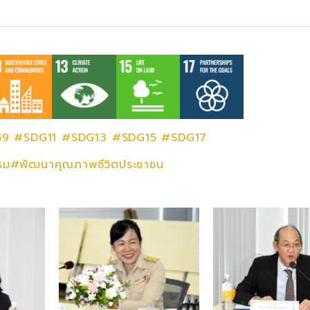
G9
#SDG11
#SDG13
#SDG15
#SDG17
รรม#พัฒนาคุณภาพชีวิตประชาชน