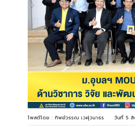
โพสต์โดย : ทิพย์วรรณ เวฬุวนาธร วันที่ 5 ส