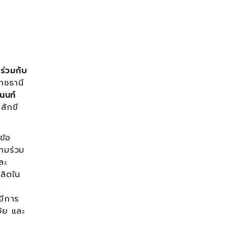
ร่วมกับ
าชธานี
นนท์
สักขี
ข้อ
ามร่วม
ละ
ลิตใน
ยีการ
จัย และ