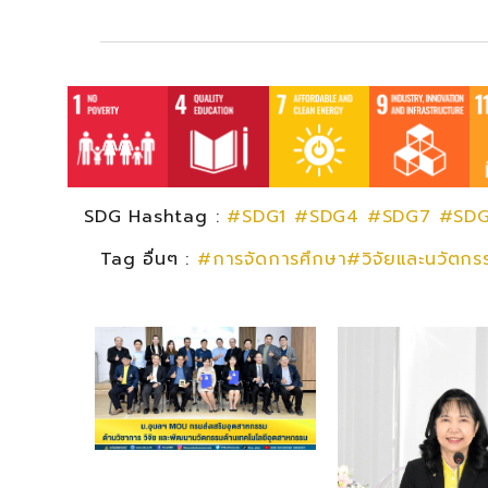
SDG Hashtag :
#SDG1
#SDG4
#SDG7
#SD
Tag อื่นๆ :
#การจัดการศึกษา#วิจัยและนวัตก