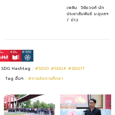
เพลิน วิชัยวงศ์ นัก
ประชาสัมพันธ์ ม.อุบลฯ
/ ข่าว
SDG Hashtag :
#SDG1
#SDG4
#SDG17
Tag อื่นๆ :
#การจัดการศึกษา