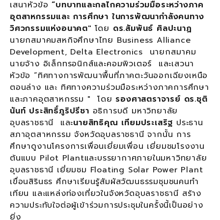
เสนาหัวข้อ
“บทบาทและกลไกความร่วมมือระหว่างภาค
อุตสาหกรรมและ การศึกษา ในการพัฒนากำลังคนทาง
วิศวกรรมแห่งอนาคต"
โดย
ดร.สัมพันธ์ ศิลปะนาฏ
นายกสมาคมสหกิจศึกษาไทย Business Alliance
Development, Delta Electronics นายกสมาคม
นายจ้าง อิเล็กทรอนิกส์และคอมพิวเตอร์ และเสวนา
หัวข้อ “ทิศทางการพัฒนาพื้นที่ภาคตะวันออกเฉียงเหนือ
ตอนล่าง และ ทิศทางความร่วมมือระหว่างภาคการศึกษา
และภาคอุตสาหกรรม " โดย
รองศาสตราจารย์ ดร.ชุติ
นันท์ ประสิทธิ์ภูริปรีชา
อธิการบดี มหาวิทยาลัย
อุบลราชธานี และ
นายสิทธิคุณ เทียมประเสริฐ
ประธาน
สภาอุตสาหกรรม จังหวัดอุบลราชธานี จากนั้น การ
ศึกษาดูงานโครงการเพื่อนเยี่ยมเพื่อน เยี่ยมชมโรงงาน
ต้นแบบ Pilot Plantและบรรยากาศภายในมหาวิทยาลัย
อุบลราชธานี เยี่ยมชม Floating Solar Power Plant
เขื่อนสิรินธร ศึกษาเรียนรู้สัมผัสวัฒนธรรมชุมชนคนทำ
เทียน และแหล่งท่องเที่ยวในจังหวัดอุบลราชธานี สร้าง
ความประทับใจต่อผู้เข้าร่วมการประชุมในครั้งนี้เป็นอย่าง
ยิ่ง