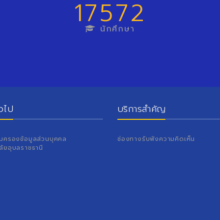
17572
นักศึกษา
่วไป
บริการสำคัญ
้มครองข้อมูลส่วนบุคคล
ช่องทางรับฟังความคิดเห็น
ลัยอุบลราชธานี