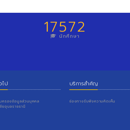
17572
นักศึกษา
่วไป
บริการสำคัญ
้มครองข้อมูลส่วนบุคคล
ช่องทางรับฟังความคิดเห็น
ลัยอุบลราชธานี