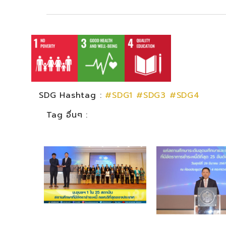
SDG Hashtag :
#SDG1
#SDG3
#SDG4
Tag อื่นๆ :