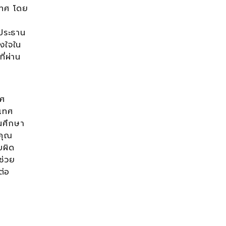
ะเทศ โดย
ประธาน
ังใจใน
่ผ่าน
าศ
ะเทศ
นศึกษา
ิคุณ
บผิด
ช่วย
ต่อ