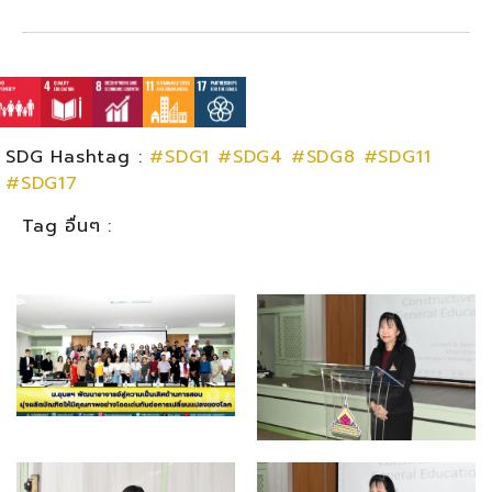
SDG Hashtag :
#SDG1
#SDG4
#SDG8
#SDG11
#SDG17
Tag อื่นๆ :